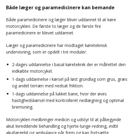
Både læger og paramedicinere kan bemande
Både paramedicinere og læger bliver uddannet til at køre
motorcyklen. De første to læger og de første fire
paramedicinere er blevet uddannet.
Læger og paramedicinere har modtaget køreteknisk
undervisning, som er opdelt i tre moduler:
2-dages uddannelse i basal køreteknik der er målrettet den
indkøbte motorcykel.
1-dags uddannelse i kørsel på løst grundlag som grus, græs
og andet terræn med nedsat friktion.
1-dags uddannelse på lukket bane, hvor der øves
hastighedskørsel med kontrolleret nedlægning og optimal
bremsning.
Motorcyklen medbringer medicin og udstyr til at påbegynde
akut livreddende behandling og hjerte-lunge-redning, indtil
akutlægebil og ambulance når frem og kan fortsætte