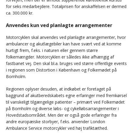
for seks medarbejdere. Totalprisen for anskaffelsen er dermed
ca. 300.000 kr.
Anvendes kun ved planlagte arrangementer
Motorcyklen skal anvendes ved planlagte arrangementer, hvor
ambulancer og akutlægebiler kan have svært ved at komme
hurtigt frem, f.eks. i naturen eller gennem større
folkemængder. Motorcyklen er således ikke afhængig af
fastbanet vej. Den skal bl.a. bruges ved større offentlige events
i regionen som Distortion i København og Folkemødet på
Bornholm.
Regionen oplyser desuden, at indkøbet er foretaget på
baggrund af akutberedskabets egne erfaringer med fremkørsel
til vanskeligt tilgængelige patienter – primært ved Folkemødet
på Bornholm og diverse løbs- og cykelløbsarrangementer i
Hovedstadsområdet. Men der er også gode erfaringer fra
andre europæiske storbyer, f.eks. anvender London
Ambulance Service motorcykler ved høj trafiktæthed.