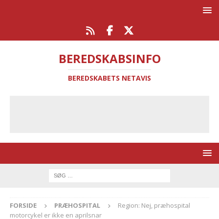
BEREDSKABSINFO
BEREDSKABETS NETAVIS
FORSIDE
PRÆHOSPITAL
Region: Nej, præhospital
motorcykel er ikke en aprilsnar