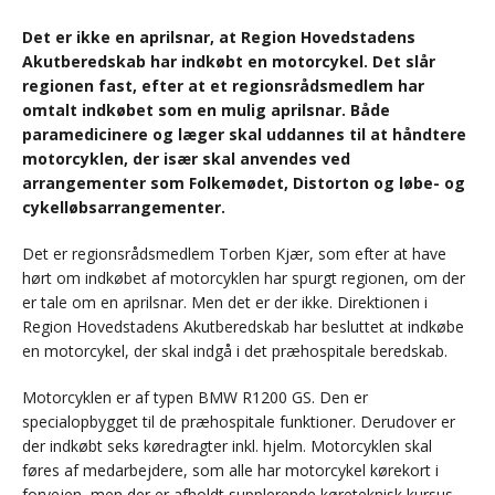
Det er ikke en aprilsnar, at Region Hovedstadens
Akutberedskab har indkøbt en motorcykel. Det slår
regionen fast, efter at et regionsrådsmedlem har
omtalt indkøbet som en mulig aprilsnar. Både
paramedicinere og læger skal uddannes til at håndtere
motorcyklen, der især skal anvendes ved
arrangementer som Folkemødet, Distorton og løbe- og
cykelløbsarrangementer.
Det er regionsrådsmedlem Torben Kjær, som efter at have
hørt om indkøbet af motorcyklen har spurgt regionen, om der
er tale om en aprilsnar. Men det er der ikke. Direktionen i
Region Hovedstadens Akutberedskab har besluttet at indkøbe
en motorcykel, der skal indgå i det præhospitale beredskab.
Motorcyklen er af typen BMW R1200 GS. Den er
specialopbygget til de præhospitale funktioner. Derudover er
der indkøbt seks køredragter inkl. hjelm. Motorcyklen skal
føres af medarbejdere, som alle har motorcykel kørekort i
forvejen, men der er afholdt supplerende køreteknisk kursus