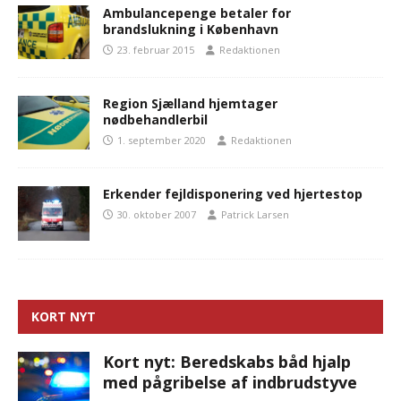
Ambulancepenge betaler for
brandslukning i København
23. februar 2015
Redaktionen
Region Sjælland hjemtager
nødbehandlerbil
1. september 2020
Redaktionen
Erkender fejldisponering ved hjertestop
30. oktober 2007
Patrick Larsen
KORT NYT
Kort nyt: Beredskabs båd hjalp
med pågribelse af indbrudstyve