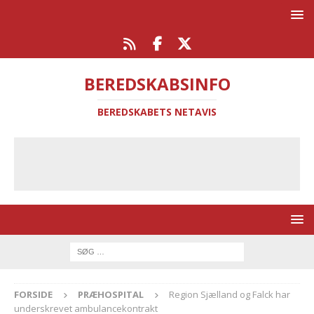
BEREDSKABSINFO
BEREDSKABETS NETAVIS
FORSIDE
PRÆHOSPITAL
Region Sjælland og Falck har
underskrevet ambulancekontrakt