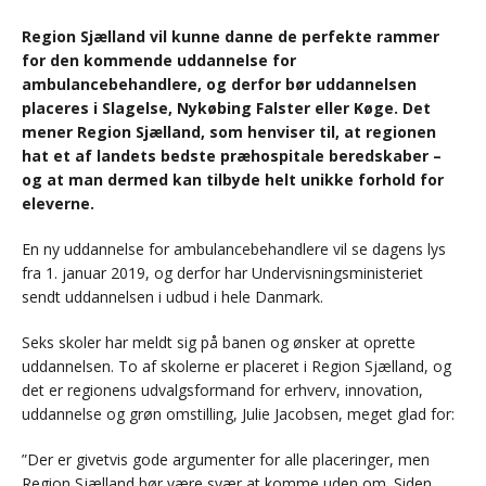
Region Sjælland vil kunne danne de perfekte rammer
for den kommende uddannelse for
ambulancebehandlere, og derfor bør uddannelsen
placeres i Slagelse, Nykøbing Falster eller Køge. Det
mener Region Sjælland, som henviser til, at regionen
hat et af landets bedste præhospitale beredskaber –
og at man dermed kan tilbyde helt unikke forhold for
eleverne.
En ny uddannelse for ambulancebehandlere vil se dagens lys
fra 1. januar 2019, og derfor har Undervisningsministeriet
sendt uddannelsen i udbud i hele Danmark.
Seks skoler har meldt sig på banen og ønsker at oprette
uddannelsen. To af skolerne er placeret i Region Sjælland, og
det er regionens udvalgsformand for erhverv, innovation,
uddannelse og grøn omstilling, Julie Jacobsen, meget glad for:
”Der er givetvis gode argumenter for alle placeringer, men
Region Sjælland bør være svær at komme uden om. Siden