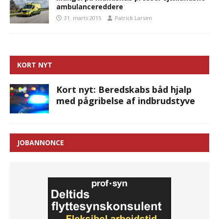
ambulancereddere
31. marts 2015
Patrick Larsen
KORT NYT
Kort nyt: Beredskabs båd hjalp
med pågribelse af indbrudstyve
JOBANNONCE