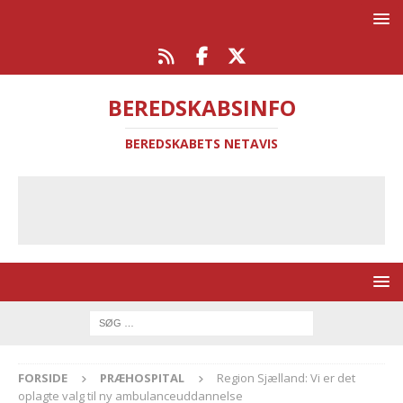
BEREDSKABSINFO
BEREDSKABETS NETAVIS
FORSIDE
PRÆHOSPITAL
Region Sjælland: Vi er det
oplagte valg til ny ambulanceuddannelse