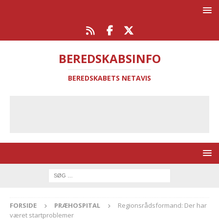
BEREDSKABSINFO
BEREDSKABETS NETAVIS
FORSIDE
PRÆHOSPITAL
Regionsrådsformand: Der har
været startproblemer