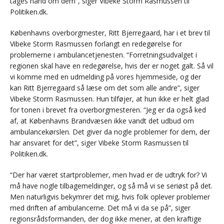
tages hånd om dem”, siger Vibeke Storm Rasmussen til
Politiken.dk.
Københavns overborgmester, Ritt Bjerregaard, har i et brev til
Vibeke Storm Rasmussen forlangt en redegørelse for
problemerne i ambulancetjenesten. “Forretningsudvalget i
regionen skal have en redegørelse, hvis der er noget galt. Så vil
vi komme med en udmelding på vores hjemmeside, og der
kan Ritt Bjerregaard så læse om det som alle andre”, siger
Vibeke Storm Rasmussen. Hun tilføjer, at hun ikke er helt glad
for tonen i brevet fra overborgmesteren. “Jeg er da også ked
af, at Københavns Brandvæsen ikke vandt det udbud om
ambulancekørslen. Det giver da nogle problemer for dem, der
har ansvaret for det”, siger Vibeke Storm Rasmussen til
Politiken.dk.
“Der har været startproblemer, men hvad er de udtryk for? Vi
må have nogle tilbagemeldinger, og så må vi se seriøst på det.
Men naturligvis bekymrer det mig, hvis folk oplever problemer
med driften af ambulancerne. Det må vi da se på”, siger
regionsrådsformanden, der dog ikke mener, at den kraftige