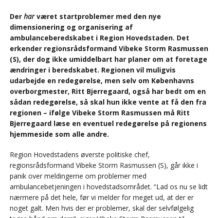
Der
har
været startproblemer med den nye
dimensionering og organisering af
ambulanceberedskabet i Region Hovedstaden. Det
erkender regionsrådsformand Vibeke Storm Rasmussen
(S), der dog ikke umiddelbart har planer om at foretage
ændringer i beredskabet. Regionen vil muligvis
udarbejde en redegørelse, men selv om Københavns
overborgmester, Ritt Bjerregaard, også har bedt om en
sådan redegørelse, så skal hun ikke vente at få den fra
regionen – ifølge Vibeke Storm Rasmussen må Ritt
Bjerregaard læse en eventuel redegørelse på regionens
hjemmeside som alle andre.
Region Hovedstadens øverste politiske chef,
regionsrådsformand Vibeke Storm Rasmussen (S), går ikke i
panik over meldingerne om problemer med
ambulancebetjeningen i hovedstadsområdet. “Lad os nu se lidt
nærmere på det hele, før vi melder for meget ud, at der er
noget galt. Men hvis der er problemer, skal der selvfølgelig