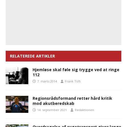
RELATEREDE ARTIKLER
Hjemløse skal føle sig trygge ved at ringe
112
7. marts 2014
Frank Toft
Regionsrådsformand retter hård kritik
mod akutberedskab
14. september 2021
Redaktionen
Overdragelse af sygetransport giver lange