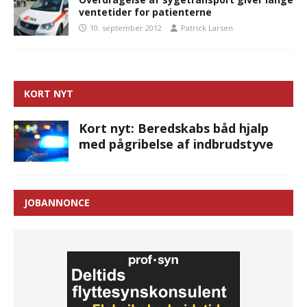
ventetider for patienterne
10. september 2012
Patrick Larsen
KORT NYT
Kort nyt: Beredskabs båd hjalp
med pågribelse af indbrudstyve
JOBANNONCE