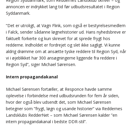
Region Syddanmark, som Reddernes Landsklub skriver – og
annoncen er indrykket lang tid før udbudsresultatet i Region
Syddanmark.
”Det er utroligt, at Vagn Flink, som også er bestyrelsesmedlem
i Falck, sender sådanne løgnehistorier ud. Hans nyhedsbreve er
faktuelt forkerte og kun skrevet for at sprede frygt hos
redderne. Indholdet er fordrejet og slet ikke sagligt. Vi kunne
aldrig drømme om at ansætte tyske reddere til Region Syd, når
vi i øjeblikket har 300 ansøgningerne liggende fra reddere i
Region Syd”, siger Michael Sørensen.
Intern propagandakanal
Michael Sørensen fortæller, at Responce havde samme
oplevelse i forbindelse med udbudsrunden for fem år siden,
hvor der også blev udsendt det, som Michael Sørensen
betegner som ”frygt, løgn og usande historier” via Reddernes
Landsklubs RedderNet – som Michael Sørensen kalder ”en
intern propagandakanal i bedste DDR-stil”.