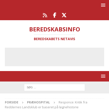
BEREDSKABSINFO
BEREDSKABETS NETAVIS
FORSIDE
PRÆHOSPITAL
Responce: Kritik fra
Reddernes Landsklub er baseret på løgnehistorie