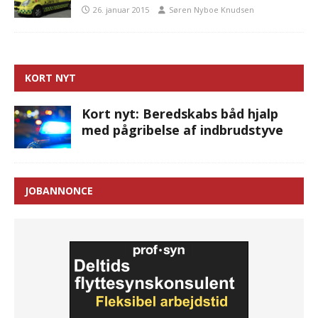
26. januar 2015
Søren Nyboe Knudsen
KORT NYT
Kort nyt: Beredskabs båd hjalp
med pågribelse af indbrudstyve
JOBANNONCE