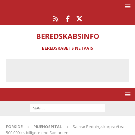
BEREDSKABSINFO
BEREDSKABETS NETAVIS
FORSIDE
PRÆHOSPITAL
Samsø Redningskorps: Vi var
500.000 kr. billigere end Samariten