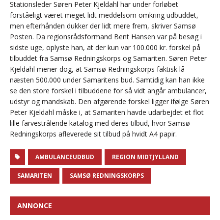
Stationsleder Søren Peter Kjeldahl har under forløbet
forståeligt været meget lidt meddelsom omkring udbuddet,
men efterhånden dukker der lidt mere frem, skriver Samsø
Posten. Da regionsrådsformand Bent Hansen var på besøg i
sidste uge, oplyste han, at der kun var 100.000 kr. forskel på
tilbuddet fra Samsø Redningskorps og Samariten. Søren Peter
Kjeldahl mener dog, at Samsø Redningskorps faktisk lå
næsten 500.000 under Samaritens bud. Samtidig kan han ikke
se den store forskel i tilbuddene for så vidt angår ambulancer,
udstyr og mandskab. Den afgørende forskel ligger ifølge Søren
Peter Kjeldahl måske i, at Samariten havde udarbejdet et flot
lille farvestrålende katalog med deres tilbud, hvor Samsø
Redningskorps afleverede sit tilbud på hvidt A4 papir.
AMBULANCEUDBUD
REGION MIDTJYLLAND
SAMARITEN
SAMSØ REDNINGSKORPS
ANNONCE