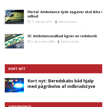
Flertal: Ambulance Syds opgaver skal ikke i
udbud
11. februar 2019
Patrick Larsen
SF: Ambulanceudbud ligner en rodebutik
9. december 2008
Patrick Larsen
KORT NYT
Kort nyt: Beredskabs båd hjalp
med pågribelse af indbrudstyve
JOBANNONCE