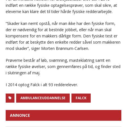
indført en række fysiske optagelsesprøver, som skal sikre, at
eleverne kan klare det til tider hårde fysiske redderarbejde.
”Skader kan nemt opstå, når man ikke har den fysiske form,
der er nødvendig for at bestride jobbet, eller når man skal
kompensere for en makkers dårlige form. Den fysiske test er
indført for at beskytte den enkelte redder såvel som makkeren
mod skader”, siger Morten Brønnum-Carlsen.
Prøverne består af løb, svømning, masteklatring samt en
række fysiske øvelser, som gennemføres på tid, og finder sted
i slutningen af maj.
I 2014 optog Falck i alt 93 redderelever.
AMBULANCEUDDANNELSE
FALCK
ANNONCE