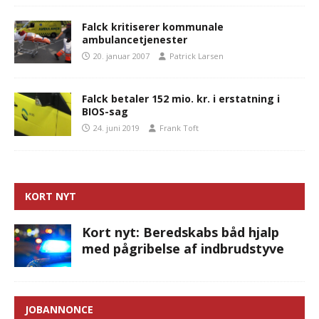
Falck kritiserer kommunale
ambulancetjenester
20. januar 2007
Patrick Larsen
Falck betaler 152 mio. kr. i erstatning i
BIOS-sag
24. juni 2019
Frank Toft
KORT NYT
Kort nyt: Beredskabs båd hjalp
med pågribelse af indbrudstyve
JOBANNONCE