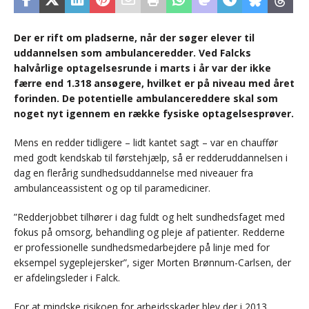
Der er rift om pladserne, når der søger elever til
uddannelsen som ambulanceredder. Ved Falcks
halvårlige optagelsesrunde i marts i år var der ikke
færre end 1.318 ansøgere, hvilket er på niveau med året
forinden. De potentielle ambulancereddere skal som
noget nyt igennem en række fysiske optagelsesprøver.
Mens en redder tidligere – lidt kantet sagt – var en chauffør
med godt kendskab til førstehjælp, så er redderuddannelsen i
dag en flerårig sundhedsuddannelse med niveauer fra
ambulanceassistent og op til paramediciner.
​”Redderjobbet tilhører i dag fuldt og helt sundhedsfaget med
fokus på omsorg, behandling og pleje af patienter. Redderne
er professionelle sundhedsmedarbejdere på linje med for
eksempel sygeplejersker”, siger Morten Brønnum-Carlsen, der
er afdelingsleder i Falck.
For at mindske risikoen for arbejdsskader blev der i 2013