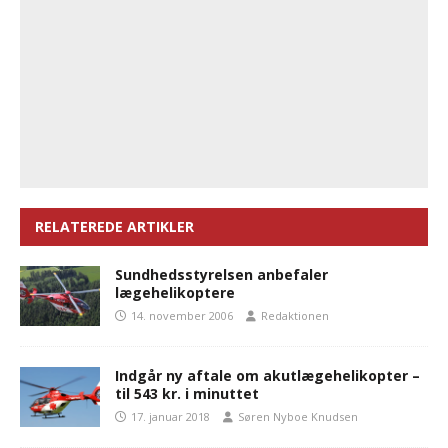
RELATEREDE ARTIKLER
Sundhedsstyrelsen anbefaler
lægehelikoptere
14. november 2006
Redaktionen
Indgår ny aftale om akutlægehelikopter –
til 543 kr. i minuttet
17. januar 2018
Søren Nyboe Knudsen