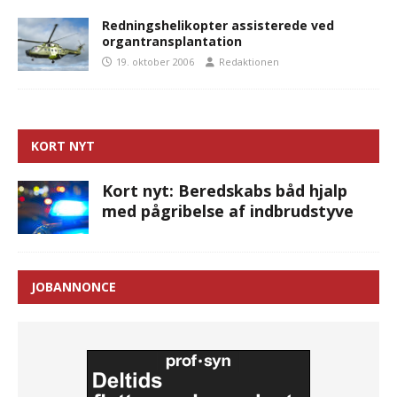
Redningshelikopter assisterede ved
organtransplantation
19. oktober 2006
Redaktionen
KORT NYT
Kort nyt: Beredskabs båd hjalp
med pågribelse af indbrudstyve
JOBANNONCE