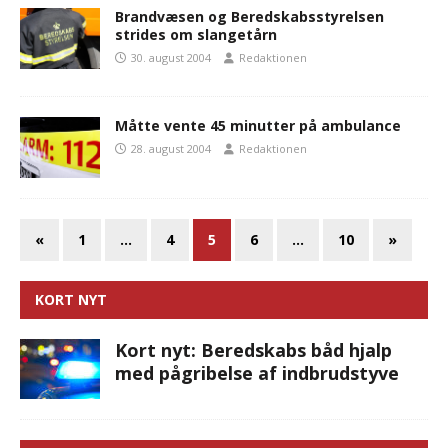
Brandvæsen og Beredskabsstyrelsen
strides om slangetårn
30. august 2004
Redaktionen
Måtte vente 45 minutter på ambulance
28. august 2004
Redaktionen
«
1
…
4
5
6
…
10
»
KORT NYT
Kort nyt: Beredskabs båd hjalp
med pågribelse af indbrudstyve