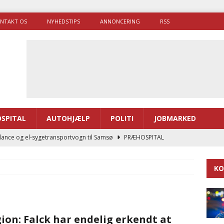
NTAKT OS
NYHEDSTIPS
ANNONCERING
RSS
SPITAL
AUTOHJÆLP
POLITI
JOBMARKED
ance og el-sygetransportvogn til Samsø
PRÆHOSPITAL
enerne brugte lidt længere tid på at komme af sted i 2025
KO
g politiuddannelse skal ruste betjentene til mere kompleks
ion: Falck har endelig erkendt at
ne driver flere brandstationer, mens Falcks andel fortsætter