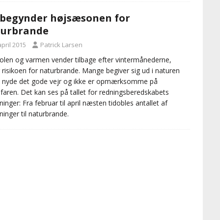
begynder højsæsonen for
turbrande
april 2015
Patrick Larsen
olen og varmen vender tilbage efter vintermånederne,
r risikoen for naturbrande. Mange begiver sig ud i naturen
t nyde det gode vejr og ikke er opmærksomme på
faren. Det kan ses på tallet for redningsberedskabets
ninger: Fra februar til april næsten tidobles antallet af
ninger til naturbrande.