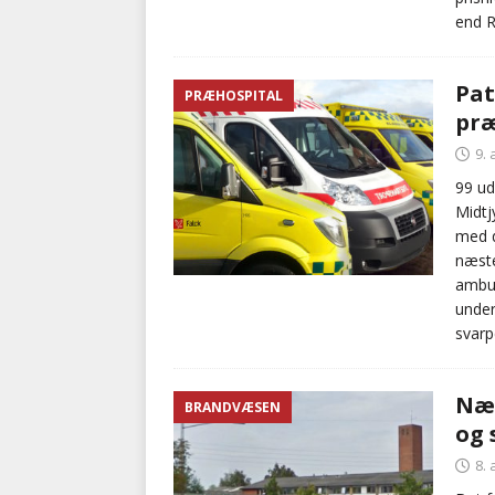
end R
Pat
PRÆHOSPITAL
præ
9. 
99 ud
Midtj
med d
næste
ambul
under
svarp
Næs
BRANDVÆSEN
og 
8. 