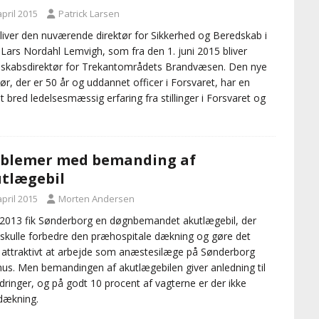
april 2015
Patrick Larsen
liver den nuværende direktør for Sikkerhed og Beredskab i
Lars Nordahl Lemvigh, som fra den 1. juni 2015 bliver
skabsdirektør for Trekantområdets Brandvæsen. Den nye
tør, der er 50 år og uddannet officer i Forsvaret, har en
 bred ledelsesmæssig erfaring fra stillinger i Forsvaret og
blemer med bemanding af
tlægebil
april 2015
Morten Andersen
i 2013 fik Sønderborg en døgnbemandet akutlægebil, der
skulle forbedre den præhospitale dækning og gøre det
attraktivt at arbejde som anæstesilæge på Sønderborg
us. Men bemandingen af akutlægebilen giver anledning til
dringer, og på godt 10 procent af vagterne er der ikke
dækning.