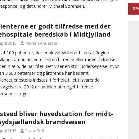
esponce, og det undrer Michael Sørensen.
SP
ienterne er godt tilfredse med det
hospitale beredskab i Midtjylland
april 2015
Morten Andersen
 af 100 patienter, der er blevet visiteret til en af Region
yllands ambulancer, er enten tilfredse eller meget tilfredse
en hjælp, de har fået. Det viser en stor undersøgelse, hvor
n 3.500 patienter og pårørende har bedømt
ancetjenestens indsats. I forhold til et tilsvarende
søgelse fra 2012 er andelen af meget tilfredse
ersoner steget.
tved bliver hovedstation for midt-
sydsjællandsk brandvæsen
april 2015
Frank Toft