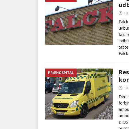
udb
med at falde
BRANDVÆ
10.
[ 5. august 2026 ]
Advarer:
Falck
udbud
i det offentlige
PRÆHOSP
fald 
indbr
tabte
Falck
Res
PRÆHOSPITAL
kon
10.
Den n
forbi
ambul
ambul
BIOS 
prisni