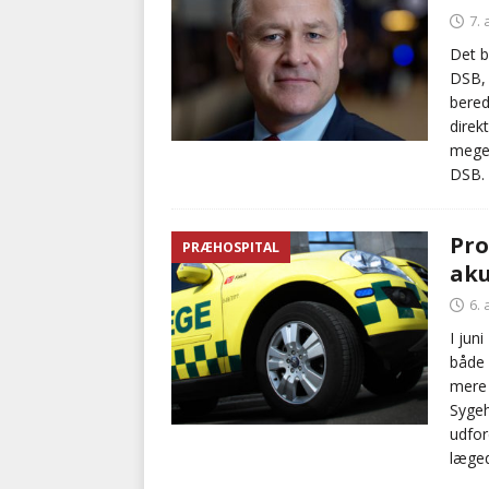
7. 
Det b
DSB, 
bered
direk
meget
DSB.
Pro
PRÆHOSPITAL
aku
6. 
I jun
både 
mere 
Sygeh
udfor
læge