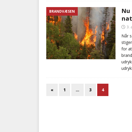
Nu 
BRANDVÆSEN
na
3. 
Når s
stige
for a
brand
udryk
udryk
«
1
…
3
4