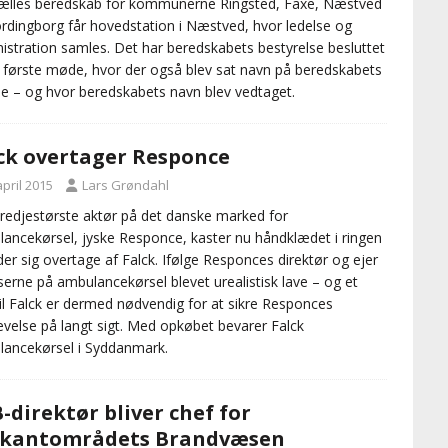
ælles beredskab for kommunerne Ringsted, Faxe, Næstved
rdingborg får hovedstation i Næstved, hvor ledelse og
istration samles. Det har beredskabets bestyrelse besluttet
t første møde, hvor der også blev sat navn på beredskabets
se – og hvor beredskabets navn blev vedtaget.
ck overtager Responce
april 2015
Lars Grøndahl
redjestørste aktør på det danske marked for
ancekørsel, jyske Responce, kaster nu håndklædet i ringen
der sig overtage af Falck. Ifølge Responces direktør og ejer
iserne på ambulancekørsel blevet urealistisk lave – og et
til Falck er dermed nødvendig for at sikre Responces
evelse på langt sigt. Med opkøbet bevarer Falck
ancekørsel i Syddanmark.
-direktør bliver chef for
ekantområdets Brandvæsen