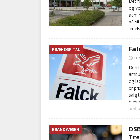
Det f
og Vo
admin
på si
ledel
Fal
PRÆHOSPITAL
8. 
Den t
ambul
og la
er pr
salg 
overl
ambul
DSB
BRANDVÆSEN
Tr