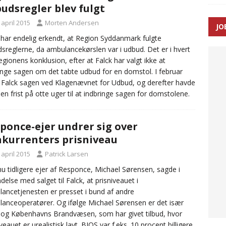
udsregler blev fulgt
SEN
 april 2015
Morten Andersen
JO
 Udløb af sygetransporttilladelser kan sende 400.000 kørsler over
 har endelig erkendt, at Region Syddanmark fulgte
sreglerne, da ambulancekørslen var i udbud. Det er i hvert
ITAL
regionens konklusion, efter at Falck har valgt ikke at
inge sagen om det tabte udbud for en domstol. I februar
 Falck sagen ved Klagenævnet for Udbud, og derefter havde
 en frist på otte uger til at indbringe sagen for domstolene.
ponce-ejer undrer sig over
kurrenters prisniveau
 april 2015
Patrick Larsen
u tidligere ejer af Responce, Michael Sørensen, sagde i
ndelse med salget til Falck, at prisniveauet i
ancetjenesten er presset i bund af andre
anceoperatører. Og ifølge Michael Sørensen er det især
og Københavns Brandvæsen, som har givet tilbud, hvor
veauet er urealistisk lavt. BIOS var f.eks. 10 procent billigere