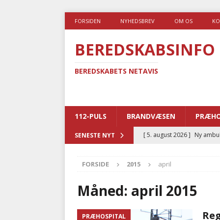
FORSIDEN
NYHEDSBREV
OM OS
KO
BEREDSKABSINFO
BEREDSKABETS NETAVIS
112-PULS
BRANDVÆSEN
PRÆHO
[ 5. august 2026 ]
Ny ambul
SENESTE NYT
[ 4. august 2026 ]
Brandvæs
FORSIDE
2015
april
BRANDVÆSEN
[ 4. august 2026 ]
Ny treåri
Måned:
april 2015
kriminalitet
POLITI
Reg
PRÆHOSPITAL
[ 3. august 2026 ]
Kommuner