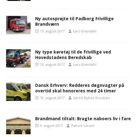
Ny autosprøjte til Padborg Frivillige
Brandværn
13. august 2017
Lars Grøndahl
Ny type køretøj til de frivillige ved
Hovedstadens Beredskab
13. august 2017
Lars Grøndahl
Dansk Erhverv: Redderes døgnvagter på
overtid skal honoreres med 24 timer
10. august 2017
Søren Nyboe Knudsen
Brandmand tiltalt: Bragte naboers liv i fare
9. august 2017
Patrick Larsen