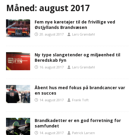
Måned:
august 2017
Fem nye køretøjer til de frivillige ved
Østjyllands Brandvæsen
20. august 2017
Lars Grøndahl
Ny type slangetender og miljøenhed til
Beredskab Fyn
16. august 2017
Lars Grøndahl
Åbent hus med fokus på brandcancer var
en succes
14. august 2017
Frank Toft
Brandkadetter er en god forretning for
samfundet
14. august 2017
Patrick Larsen