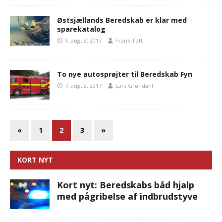
Østsjællands Beredskab er klar med
sparekatalog
9. august 2017
Frank Toft
To nye autosprøjter til Beredskab Fyn
7. august 2017
Lars Grøndahl
«
1
2
3
»
KORT NYT
Kort nyt: Beredskabs båd hjalp
med pågribelse af indbrudstyve