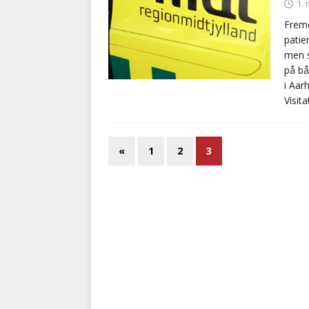
1.
Fremo
patie
men s
på bå
i Aar
Visit
«
1
2
3