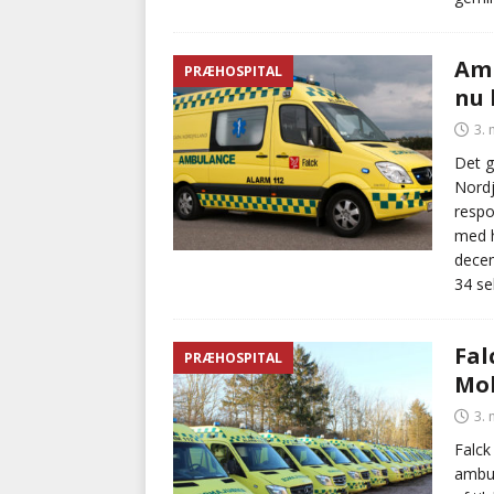
Amb
PRÆHOSPITAL
nu 
3.
Det g
Nordj
respo
med h
decem
34 se
Fal
PRÆHOSPITAL
Mol
3.
Falck
ambul