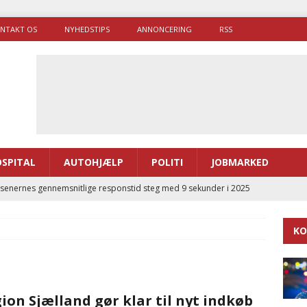
NTAKT OS
NYHEDSTIPS
ANNONCERING
RSS
SPITAL
AUTOHJÆLP
POLITI
JOBMARKED
enernes gennemsnitlige responstid steg med 9 sekunder i 2025
KO
 Udløb af sygetransporttilladelser kan sende 400.000 kørsler over
ITAL
ance og el-sygetransportvogn til Samsø
PRÆHOSPITAL
ion Sjælland gør klar til nyt indkøb
enerne brugte lidt længere tid på at komme af sted i 2025