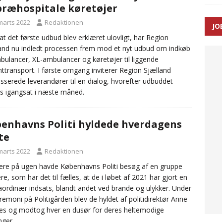
præhospitale køretøjer
 marts 2022
Redaktionen
JO
ræver at beskyttelseskøretøjer bliver lovpligtige ved arbejde i
 at det første udbud blev erklæret ulovligt, har Region
and nu indledt processen frem mod et nyt udbud om indkøb
bulancer, XL-ambulancer og køretøjer til liggende
nttransport. I første omgang inviterer Region Sjælland
esserede leverandører til en dialog, hvorefter udbuddet
s igangsat i næste måned.
enhavns Politi hyldede hverdagens
te
 marts 2022
Redaktionen
gere på ugen havde Københavns Politi besøg af en gruppe
re, som har det til fælles, at de i løbet af 2021 har gjort en
aordinær indsats, blandt andet ved brande og ulykker. Under
remoni på Politigården blev de hyldet af politidirektør Anne
s og modtog hver en dusør for deres heltemodige
nger.