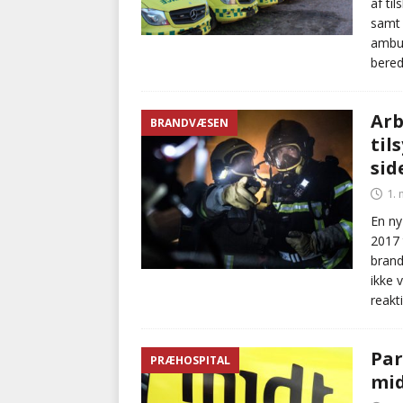
af ti
samt 
ambul
bered
Arb
BRANDVÆSEN
til
sid
1.
En ny
2017 
brand
ikke 
reakt
Par
PRÆHOSPITAL
mid