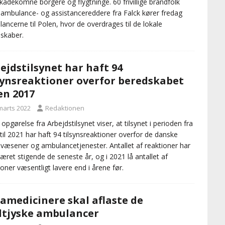
lskadekomne borgere og flygtninge. 60 frivillige brandfolk
ambulance- og assistancereddere fra Falck kører fredag
ancerne til Polen, hvor de overdrages til de lokale
skaber.
ejdstilsynet har haft 94
synsreaktioner overfor beredskabet
en 2017
 marts 2022
Redaktionen
 opgørelse fra Arbejdstilsynet viser, at tilsynet i perioden fra
til 2021 har haft 94 tilsynsreaktioner overfor de danske
væsener og ambulancetjenester. Antallet af reaktioner har
været stigende de seneste år, og i 2021 lå antallet af
ioner væsentligt lavere end i årene før.
amedicinere skal aflaste de
tjyske ambulancer