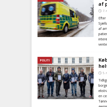
af 
BRANDVÆSEN
7.
[ 7. august 2026 ]
Branche k
Efter
Sjæll
nødsporet
AUTOHJÆLP
af am
patie
inter
vente
Køb
POLITI
hel
5.
Tidli
borge
ekstr
en ce
Tønne
gerni