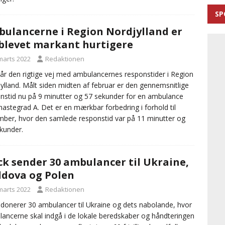
SP
ulancerne i Region Nordjylland er
blevet markant hurtigere
 marts 2022
Redaktionen
år den rigtige vej med ambulancernes responstider i Region
ylland. Målt siden midten af februar er den gennemsnitlige
nstid nu på 9 minutter og 57 sekunder for en ambulance
astegrad A. Det er en mærkbar forbedring i forhold til
ber, hvor den samlede responstid var på 11 minutter og
kunder.
ck sender 30 ambulancer til Ukraine,
dova og Polen
 marts 2022
Redaktionen
 donerer 30 ambulancer til Ukraine og dets nabolande, hvor
ancerne skal indgå i de lokale beredskaber og håndteringen