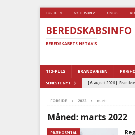
FORSIDEN
NYHEDSBREV
OM OS
KO
BEREDSKABSINFO
BEREDSKABETS NETAVIS
112-PULS
BRANDVÆSEN
PRÆHO
[ 6. august 2026 ]
Brandvæs
SENESTE NYT
BRANDVÆSEN
FORSIDE
2022
marts
[ 5. august 2026 ]
Advarer:
i det offentlige
PRÆHOSP
Måned:
marts 2022
[ 5. august 2026 ]
Ny ambul
Reg
PRÆHOSPITAL
[ 4. august 2026 ]
Brandvæs