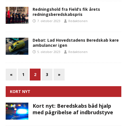
Redningshold fra Field’s fik årets
redningsberedskabspris
7. oktober 2023
Redaktionen
Debat: Lad Hovedstadens Beredskab køre
ambulancer igen
5. oktober 2023
Redaktionen
«
1
2
3
»
KORT NYT
Kort nyt: Beredskabs båd hjalp
med pågribelse af indbrudstyve