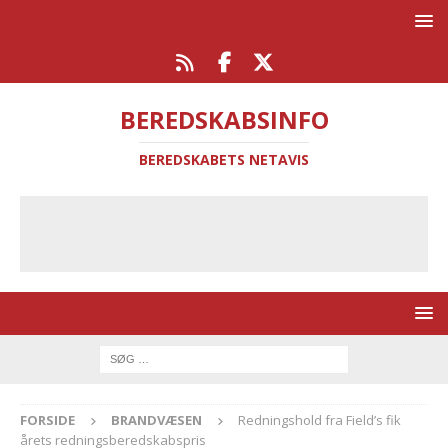
BEREDSKABSINFO
BEREDSKABETS NETAVIS
FORSIDE
BRANDVÆSEN
Redningshold fra Field’s fik
årets redningsberedskabspris