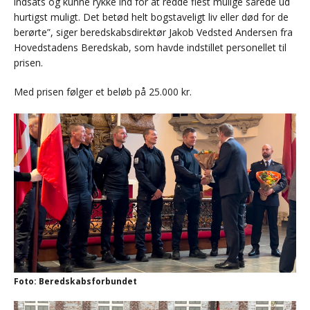
indsats og kunne rykke ind for at redde flest mulige sårede ud
hurtigst muligt. Det betød helt bogstaveligt liv eller død for de
berørte”, siger beredskabsdirektør Jakob Vedsted Andersen fra
Hovedstadens Beredskab, som havde indstillet personellet til
prisen.
Med prisen følger et beløb på 25.000 kr.
Foto: Beredskabsforbundet