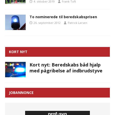
4. oktober 2019
Frank Toft
To nominerede til beredskabsprisen
26. september 2012
Patrick Larsen
KORT NYT
Kort nyt: Beredskabs båd hjalp
med pågribelse af indbrudstyve
JOBANNONCE