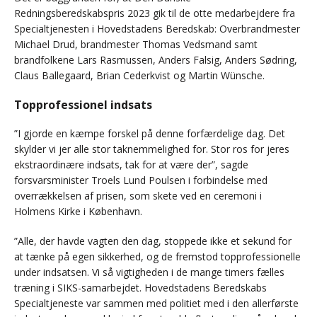
Redningsberedskabspris 2023 gik til de otte medarbejdere fra
Specialtjenesten i Hovedstadens Beredskab: Overbrandmester
Michael Drud, brandmester Thomas Vedsmand samt
brandfolkene Lars Rasmussen, Anders Falsig, Anders Sødring,
Claus Ballegaard, Brian Cederkvist og Martin Wünsche.
Topprofessionel indsats
”I gjorde en kæmpe forskel på denne forfærdelige dag. Det
skylder vi jer alle stor taknemmelighed for. Stor ros for jeres
ekstraordinære indsats, tak for at være der”, sagde
forsvarsminister Troels Lund Poulsen i forbindelse med
overrækkelsen af prisen, som skete ved en ceremoni i
Holmens Kirke i København.
”Alle, der havde vagten den dag, stoppede ikke et sekund for
at tænke på egen sikkerhed, og de fremstod topprofessionelle
under indsatsen. Vi så vigtigheden i de mange timers fælles
træning i SIKS-samarbejdet. Hovedstadens Beredskabs
Specialtjeneste var sammen med politiet med i den allerførste