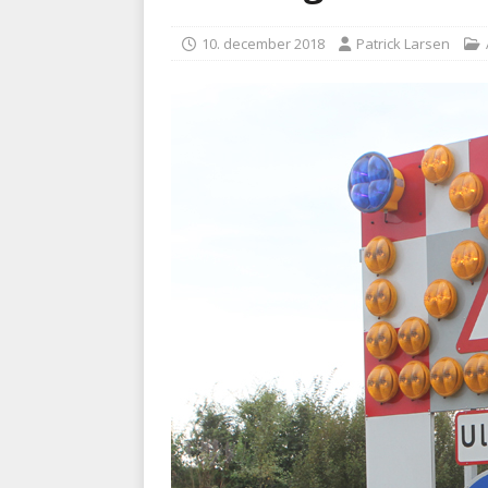
kriminalitet
POLITI
10. december 2018
Patrick Larsen
[ 6. august 2026 ]
Brandvæs
BRANDVÆSEN