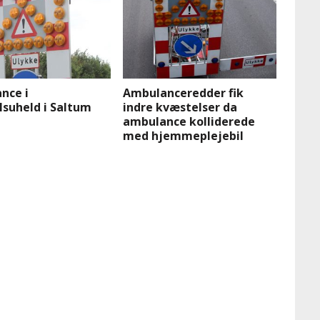
nce i
Ambulanceredder fik
lsuheld i Saltum
indre kvæstelser da
ambulance kolliderede
med hjemmeplejebil