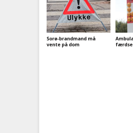
Sorø-brandmand må
Ambula
vente på dom
færdse