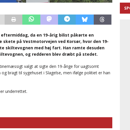
SP
ftermiddag, da en 19-årig bilist påkørte en
ke skete på Vestmotorvejen ved Korsør, hvor den 19-
rte skiltevognen med høj fart. Han ramte desuden
kiltevognen, og redderen blev dræbt på stedet.
utinemæssigt valgt at sigte den 19-årige for uagtsomt
g bragt til sygehuset i Slagelse, men ifølge politiet er han
r underrettet.