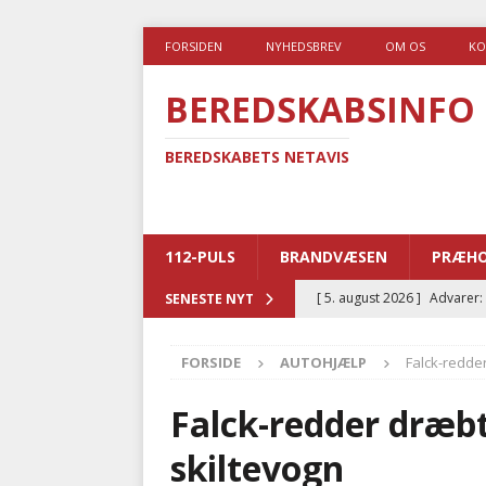
FORSIDEN
NYHEDSBREV
OM OS
KO
BEREDSKABSINFO
BEREDSKABETS NETAVIS
112-PULS
BRANDVÆSEN
PRÆHO
[ 5. august 2026 ]
Advarer:
SENESTE NYT
i det offentlige
PRÆHOSP
FORSIDE
AUTOHJÆLP
Falck-redde
[ 5. august 2026 ]
Ny ambul
[ 4. august 2026 ]
Brandvæs
Falck-redder dræbt
BRANDVÆSEN
skiltevogn
[ 4. august 2026 ]
Ny treåri