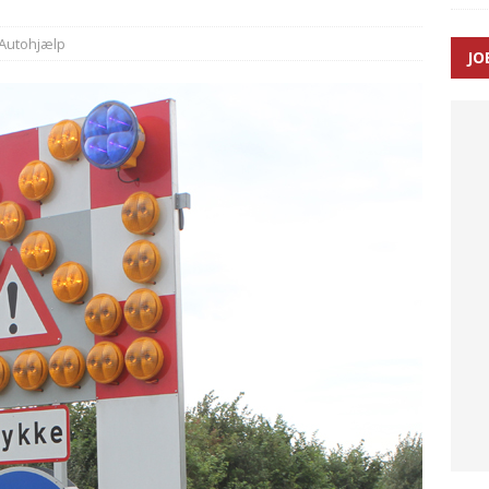
Autohjælp
JO
enernes gennemsnitlige responstid steg med 9 sekunder i 2025