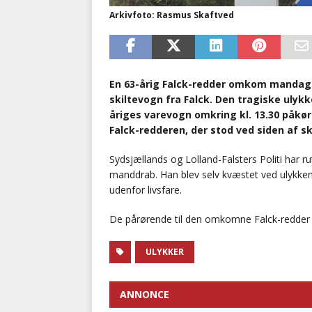
Arkivfoto: Rasmus Skaftved
En 63-årig Falck-redder omkom mandag e
skiltevogn fra Falck. Den tragiske ulyk
åriges varevogn omkring kl. 13.30 påkø
Falck-redderen, der stod ved siden af s
Sydsjællands og Lolland-Falsters Politi har r
manddrab. Han blev selv kvæstet ved ulykken o
udenfor livsfare.
De pårørende til den omkomne Falck-redder e
ULYKKER
ANNONCE