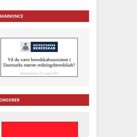
BANNONCE
ONSORER