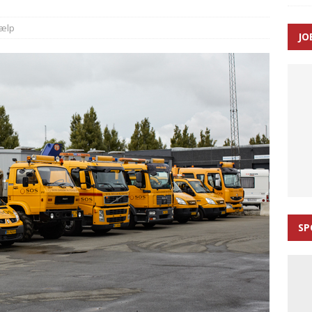
ance og el-sygetransportvogn til Samsø
PRÆHOSPITAL
jælp
JO
n: Tilbud på patienttransport kunne ikke ændres efter
TAL
SP