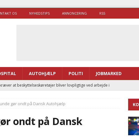
NTAKT OS
NYHEDSTIPS
ANNONCERING
RSS
SPITAL
AUTOHJÆLP
POLITI
JOBMARKED
ræver at beskyttelseskøretøjer bliver lovpligtige ved arbejde i
kunde gør ondt på Dansk Autohjælp
KO
enernes gennemsnitlige responstid steg med 9 sekunder i 2025
gør ondt på Dansk
 Udløb af sygetransporttilladelser kan sende 400.000 kørsler over
ITAL