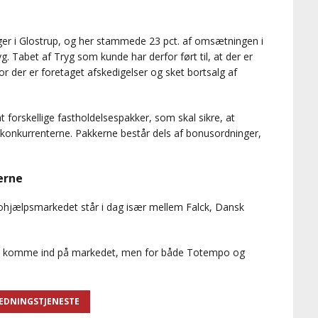
gger i Glostrup, og her stammede 23 pct. af omsætningen i
 Tabet af Tryg som kunde har derfor ført til, at der er
or der er foretaget afskedigelser og sket bortsalg af
 forskellige fastholdelsespakker, som skal sikre, at
l konkurrenterne. Pakkerne består dels af bonusordninger,
erne
hjælpsmarkedet står i dag især mellem Falck, Dansk
 at komme ind på markedet, men for både Totempo og
REDNINGSTJENESTE