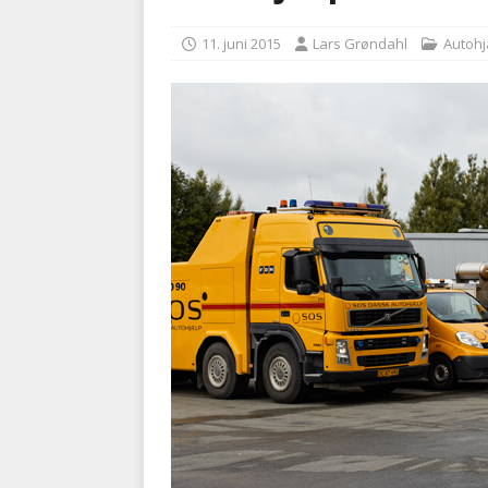
[ 5. august 2026 ]
Ny ambul
11. juni 2015
Lars Grøndahl
Autoh
[ 8. august 2026 ]
Klagenæv
tilbudsfristen
PRÆHOSPI