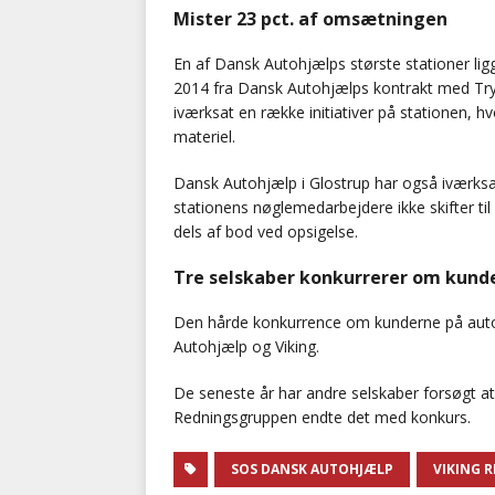
Mister 23 pct. af omsætningen
En af Dansk Autohjælps største stationer li
2014 fra Dansk Autohjælps kontrakt med Tryg.
iværksat en række initiativer på stationen, hv
materiel.
Dansk Autohjælp i Glostrup har også iværksat
stationens nøglemedarbejdere ikke skifter ti
dels af bod ved opsigelse.
Tre selskaber konkurrerer om kund
Den hårde konkurrence om kunderne på auto
Autohjælp og Viking.
De seneste år har andre selskaber forsøgt
Redningsgruppen endte det med konkurs.
SOS DANSK AUTOHJÆLP
VIKING 