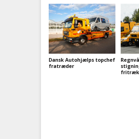
Dansk Autohjælps topchef
Regnvå
fratræder
stignin
fritræ