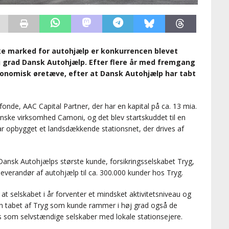
ke marked for autohjælp er konkurrencen blevet
j grad Dansk Autohjælp. Efter flere år med fremgang
konomisk øretæve, efter at Dansk Autohjælp har tabt
lfonde, AAC Capital Partner, der har en kapital på ca. 13 mia.
nske virksomhed Camoni, og det blev startskuddet til en
har opbygget et landsdækkende stationsnet, der drives af
 Dansk Autohjælps største kunde, forsikringsselskabet Tryg,
leverandør af autohjælp til ca. 300.000 kunder hos Tryg.
t selskabet i år forventer et mindsket aktivitetsniveau og
en tabet af Tryg som kunde rammer i høj grad også de
es som selvstændige selskaber med lokale stationsejere.