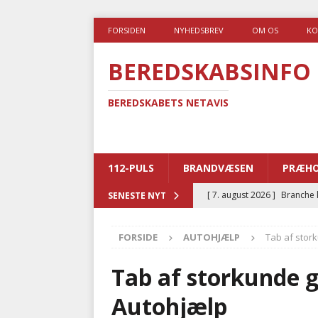
FORSIDEN
NYHEDSBREV
OM OS
KO
BEREDSKABSINFO
BEREDSKABETS NETAVIS
112-PULS
BRANDVÆSEN
PRÆHO
[ 7. august 2026 ]
Branche k
SENESTE NYT
nødsporet
AUTOHJÆLP
FORSIDE
AUTOHJÆLP
Tab af stor
[ 6. august 2026 ]
Brandvæs
BRANDVÆSEN
Tab af storkunde 
[ 5. august 2026 ]
Advarer:
Autohjælp
i det offentlige
PRÆHOSP