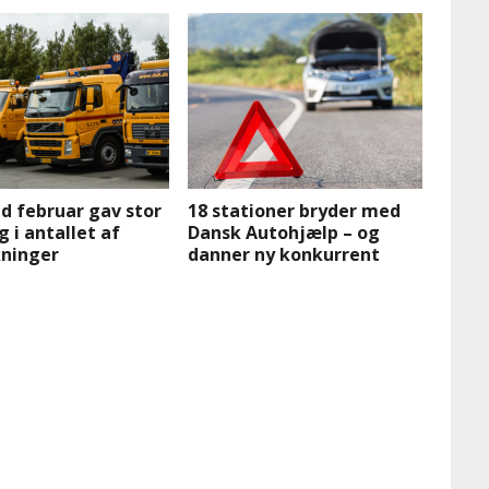
d februar gav stor
18 stationer bryder med
g i antallet af
Dansk Autohjælp – og
kninger
danner ny konkurrent