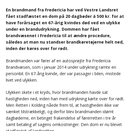
En brandmand fra Fredericia har ved Vestre Landsret
fået stadfæstet en dom på 20 dagbøder á 500 kr. for at
have forårsaget en 67-årig kvindes død ved en ulykke
under en brandudrykning. Dommen har fået
brandvæsenet i Fredericia til at ændre procedure,
således at man nu standser brandkøretøjerne helt ned,
inden der køres over for rødt.
Brandmanden var fører af en autosprøjte fra Fredericia
Brandvæsen, som i januar 2014 under udrykning ramte en
personbil. En 67-årig kvinde, der var passager i bilen, mistede
livet ved ulykken.
Ulykken skete i et kryds, hvor brandmanden havde sat
hastigheden ned, inden han med udrykning kørte over for rødt.
Men Retten i Kolding nåede frem til, at hastigheden ikke var
sænket tilstrækkeligt, og derfor blev brandmanden idømt
dagbøderne, en betinget frakendelse af førerretten i tre år
samt betaling af sagens omkostninger. Den dom er nu blevet
stadfæstet af landsretten.