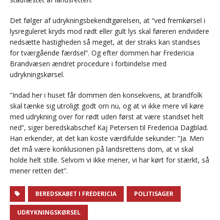
Det følger af udrykningsbekendtgørelsen, at “ved fremkørsel i
lysreguleret kryds mod rødt eller gult lys skal føreren endvidere
nedsætte hastigheden så meget, at der straks kan standses
for tværgående færdsel”. Og efter dommen har Fredericia
Brandvæsen ændret procedure i forbindelse med
udrykningskørsel.
”Indad her i huset får dommen den konsekvens, at brandfolk
skal tænke sig utroligt godt om nu, og at vi ikke mere vil køre
med udrykning over for rødt uden først at være standset helt
ned”, siger beredskabschef Kaj Petersen til Fredericia Dagblad.
Han erkender, at det kan koste værdifulde sekunder: ”Ja. Men
det må være konklusionen på landsrettens dom, at vi skal
holde helt stille. Selvom vi ikke mener, vi har kørt for stærkt, så
mener retten det”.
BEREDSKABET I FREDERICIA
POLITISAGER
UDRYKNINGSKØRSEL