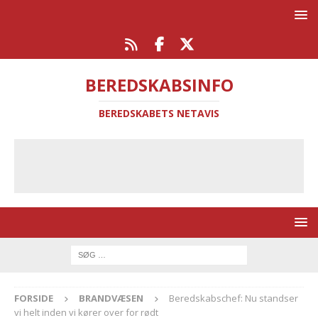
BEREDSKABSINFO
BEREDSKABETS NETAVIS
FORSIDE
BRANDVÆSEN
Beredskabschef: Nu standser
vi helt inden vi kører over for rødt