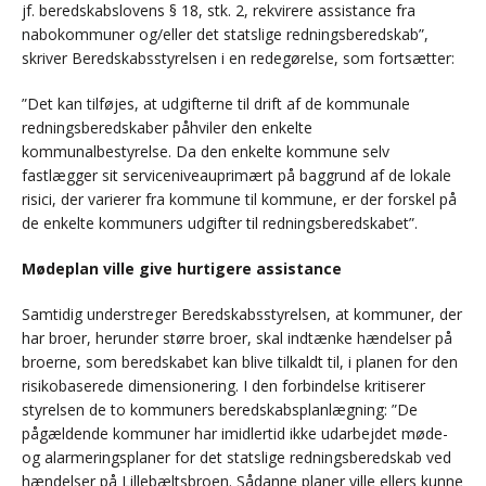
jf. beredskabslovens § 18, stk. 2, rekvirere assistance fra
nabokommuner og/eller det statslige redningsberedskab”,
skriver Beredskabsstyrelsen i en redegørelse, som fortsætter:
”Det kan tilføjes, at udgifterne til drift af de kommunale
redningsberedskaber påhviler den enkelte
kommunalbestyrelse. Da den enkelte kommune selv
fastlægger sit serviceniveauprimært på baggrund af de lokale
risici, der varierer fra kommune til kommune, er der forskel på
de enkelte kommuners udgifter til redningsberedskabet”.
Mødeplan ville give hurtigere assistance
Samtidig understreger Beredskabsstyrelsen, at kommuner, der
har broer, herunder større broer, skal indtænke hændelser på
broerne, som beredskabet kan blive tilkaldt til, i planen for den
risikobaserede dimensionering. I den forbindelse kritiserer
styrelsen de to kommuners beredskabsplanlægning: ”De
pågældende kommuner har imidlertid ikke udarbejdet møde-
og alarmeringsplaner for det statslige redningsberedskab ved
hændelser på Lillebæltsbroen. Sådanne planer ville ellers kunne