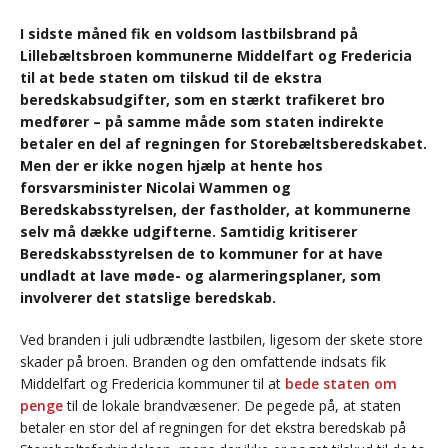
I sidste måned fik en voldsom lastbilsbrand på
Lillebæltsbroen kommunerne Middelfart og Fredericia
til at bede staten om tilskud til de ekstra
beredskabsudgifter, som en stærkt trafikeret bro
medfører – på samme måde som staten indirekte
betaler en del af regningen for Storebæltsberedskabet.
Men der er ikke nogen hjælp at hente hos
forsvarsminister Nicolai Wammen og
Beredskabsstyrelsen, der fastholder, at kommunerne
selv må dække udgifterne. Samtidig kritiserer
Beredskabsstyrelsen de to kommuner for at have
undladt at lave møde- og alarmeringsplaner, som
involverer det statslige beredskab.
Ved branden i juli udbrændte lastbilen, ligesom der skete store
skader på broen. Branden og den omfattende indsats fik
Middelfart og Fredericia kommuner til at
bede staten om
penge
til de lokale brandvæsener. De pegede på, at staten
betaler en stor del af regningen for det ekstra beredskab på