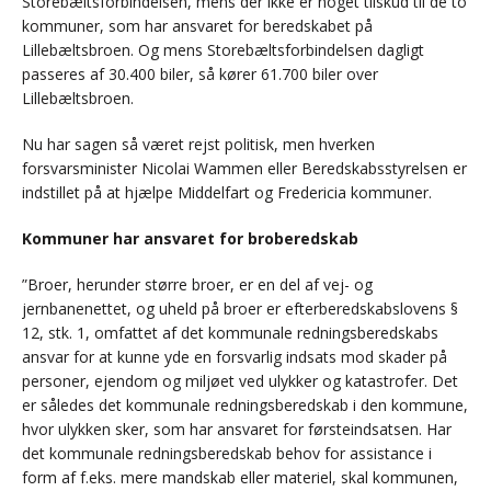
Storebæltsforbindelsen, mens der ikke er noget tilskud til de to
kommuner, som har ansvaret for beredskabet på
Lillebæltsbroen. Og mens Storebæltsforbindelsen dagligt
passeres af 30.400 biler, så kører 61.700 biler over
Lillebæltsbroen.
Nu har sagen så været rejst politisk, men hverken
forsvarsminister Nicolai Wammen eller Beredskabsstyrelsen er
indstillet på at hjælpe Middelfart og Fredericia kommuner.
Kommuner har ansvaret for broberedskab
”Broer, herunder større broer, er en del af vej- og
jernbanenettet, og uheld på broer er efterberedskabslovens §
12, stk. 1, omfattet af det kommunale redningsberedskabs
ansvar for at kunne yde en forsvarlig indsats mod skader på
personer, ejendom og miljøet ved ulykker og katastrofer. Det
er således det kommunale redningsberedskab i den kommune,
hvor ulykken sker, som har ansvaret for førsteindsatsen. Har
det kommunale redningsberedskab behov for assistance i
form af f.eks. mere mandskab eller materiel, skal kommunen,