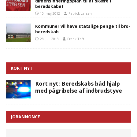
dimensioneringsplan til at skære i
beredskabet
10. maj 2012
Patrick Larsen
Kommuner vil have statslige penge til bro-
beredskab
28. juli 2013
Frank Toft
KORT NYT
Kort nyt: Beredskabs båd hjalp
med pågribelse af indbrudstyve
JOBANNONCE