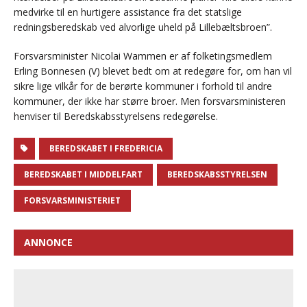
medvirke til en hurtigere assistance fra det statslige
redningsberedskab ved alvorlige uheld på Lillebæltsbroen”.
Forsvarsminister Nicolai Wammen er af folketingsmedlem
Erling Bonnesen (V) blevet bedt om at redegøre for, om han vil
sikre lige vilkår for de berørte kommuner i forhold til andre
kommuner, der ikke har større broer. Men forsvarsministeren
henviser til Beredskabsstyrelsens redegørelse.
BEREDSKABET I FREDERICIA
BEREDSKABET I MIDDELFART
BEREDSKABSSTYRELSEN
FORSVARSMINISTERIET
ANNONCE