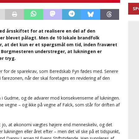
SP
 årsskiftet for at realisere en del af den
er blevet pålagt. Men de 10 lokale brandfolk
, at det kun er et spørgsmål om tid, inden fraværet
v. Borgmesteren understreger, at lukningen er
er tryg.
fer for de sparekrav, som Beredskab Fyn fødes med. Senere
farezonen, når der skal foretages en revidering af den
nen i Gudme, og de advarer mod konsekvenserne af lukningen.
e vegne – og ikke på vegne af Falck, som står for driften af
det jo, at økonomi vægtes højere end menneskeliv, og det
 lukningen eller året efter – men det vil ske på et tidspunkt,
d Danny Larsen til Fyens Stiftstidende. Han suppleres af