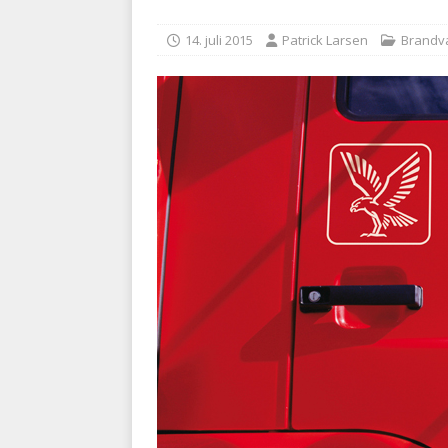
kriminalitet
POLITI
14. juli 2015
Patrick Larsen
Brand
[ 6. august 2026 ]
Brandvæs
BRANDVÆSEN