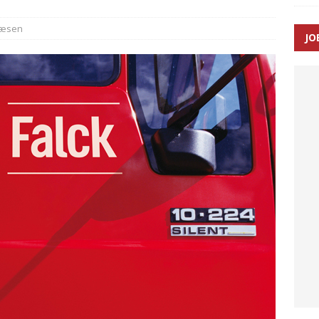
væsen
JO
enernes gennemsnitlige responstid steg med 9 sekunder i 2025