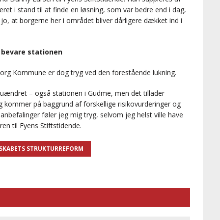
et i stand til at finde en løsning, som var bedre end i dag,
jo, at borgerne her i området bliver dårligere dækket ind i
 bevare stationen
org Kommune er dog tryg ved den forestående lukning.
s uændret – også stationen i Gudme, men det tillader
ng kommer på baggrund af forskellige risikovurderinger og
s anbefalinger føler jeg mig tryg, selvom jeg helst ville have
n til Fyens Stiftstidende.
SKABETS STRUKTURREFORM