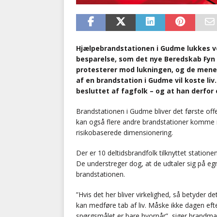
Hjælpebrandstationen i Gudme lukkes ved
besparelse, som det nye Beredskab Fyn 
protesterer mod lukningen, og de mener
af en brandstation i Gudme vil koste li
besluttet af fagfolk – og at han derfor 
Brandstationen i Gudme bliver det første of
kan også flere andre brandstationer komme i 
risikobaserede dimensionering.
Der er 10 deltidsbrandfolk tilknyttet statio
De understreger dog, at de udtaler sig på egn
brandstationen.
”Hvis det her bliver virkelighed, så betyder 
kan medføre tab af liv. Måske ikke dagen efter
spørgsmålet er bare hvornår”, siger brandman