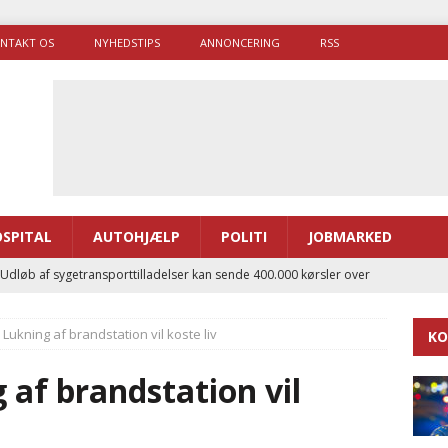
NTAKT OS
NYHEDSTIPS
ANNONCERING
RSS
SPITAL
AUTOHJÆLP
POLITI
JOBMARKED
 Udløb af sygetransporttilladelser kan sende 400.000 kørsler over
ITAL
 Lukning af brandstation vil koste liv
KO
ance og el-sygetransportvogn til Samsø
PRÆHOSPITAL
enerne brugte lidt længere tid på at komme af sted i 2025
 af brandstation vil
g politiuddannelse skal ruste betjentene til mere kompleks