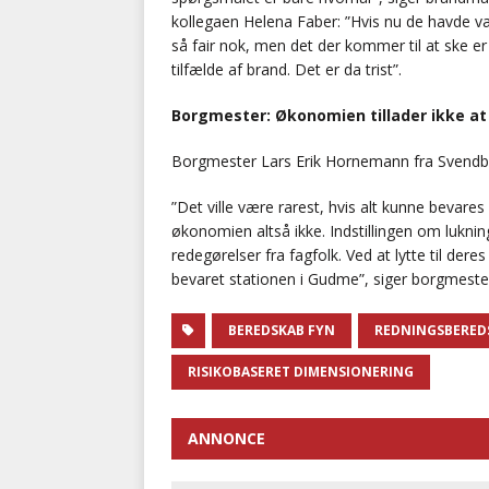
kollegaen Helena Faber: ”Hvis nu de havde vær
så fair nok, men det der kommer til at ske er 
tilfælde af brand. Det er da trist”.
Borgmester: Økonomien tillader ikke at
Borgmester Lars Erik Hornemann fra Svendb
”Det ville være rarest, hvis alt kunne bevare
økonomien altså ikke. Indstillingen om lukni
redegørelser fra fagfolk. Ved at lytte til dere
bevaret stationen i Gudme”, siger borgmestere
BEREDSKAB FYN
REDNINGSBERED
RISIKOBASERET DIMENSIONERING
ANNONCE