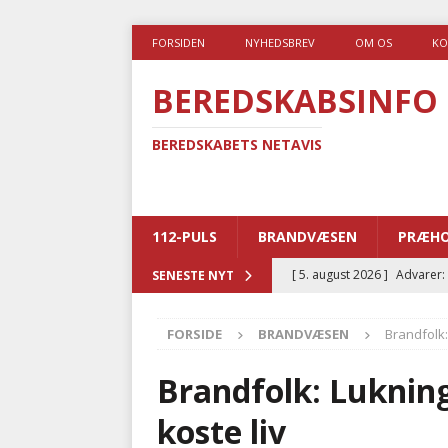
FORSIDEN
NYHEDSBREV
OM OS
KO
BEREDSKABSINFO
BEREDSKABETS NETAVIS
112-PULS
BRANDVÆSEN
PRÆHO
[ 5. august 2026 ]
Advarer:
SENESTE NYT
i det offentlige
PRÆHOSP
FORSIDE
BRANDVÆSEN
Brandfolk:
[ 5. august 2026 ]
Ny ambul
[ 4. august 2026 ]
Brandvæs
Brandfolk: Lukning
BRANDVÆSEN
koste liv
[ 4. august 2026 ]
Ny treåri