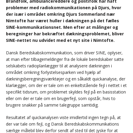
Brandfolk, ambulancereddere og politifolk har haft
problemer med radiokommunikationen på Djurs, hvor
der især i området omkring Djurs Sommerland nær
Nimtofte har været huller i dækningen på det fælles
SINE-kommunikationsnet. Men efter at målinger og
beregninger har bekræftet dækningsproblemet, bliver
SINE-nettet nu udvidet med et nyt site i Nimtofte.
Dansk Beredskabskommunikation, som driver SINE, oplyser,
at man efter tilbagemeldinger fra de lokale beredskaber satte
selskabets radioplanlægger til at analysere dækningen i
området omkring forlystelsesparken ved hjælp af
dækningsberegningsværktøjer og en såkaldt quickanalyse, der
klarlægger, om der er tale om en enkeltstående fejl i nettet i et
specifikt tidsrum, om problemet skyldes fejl på en basisstation
eller om der er tale om en brugerfejl, som opstår, hvis to
brugere snakker på samme talegruppe samtidig.
Resultatet af quickanalysen viste imidlertid ingen tegn på, at
der var tale om fejl, og Dansk Beredskabskommunikations
særlige målebil blev derfor sendt af sted til det jyske for at