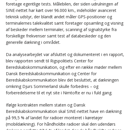
foretage egentlige tests. Målebilen, der siden udrulningen af
SINE-nettet har kørt over 96.000 km., indeholder avanceret
teknisk udstyr, der blandt andet måler GPS-positioner og
terminalernes talekvalitet samt foretager opsamling og visning
af beskeder mellem terminaler, scanning af signalstyrke fra
forskellige frekvenser samt test af databeskeder og den
generelle dækning i området.
Da analysearbejdet var afsluttet og dokumenteret i en rapport,
blev rapporten sendt til Rigspolitiets Center for
Beredskabskommunikation, og efter en række møder mellem
Dansk Beredskabskommunikation og Center for
Beredskabskommunikation blev det besluttet, at dækningen
omkring Djurs Sommerland skulle forbedres – og
forberedelserne til et nyt site i Nimtofte er nu i fuld gang.
Ifølge kontrakten mellem staten og Dansk
Beredskabskommunikation skal SINE-nettet have en dækning
på 99,5 % af landet for radioer monteret i køretøjer
(mobildækning). For håndholdte radioer skal den udendørs