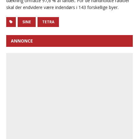
dækning omfatte 97,6 % af landet. For de håndholdte radioer
skal der endvidere være indendørs i 143 forskellige byer.
SINE
TETRA
ANNONCE