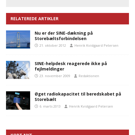
RELATEREDE ARTIKLER
Nu er der SINE-dækning på
Storebæltsforbindelsen
21. oktober 2012
Henrik Kvistgaard Petersen
SINE-helpdesk reagerede ikke på
fejlmeldinger
23. november 2009
Redaktionen
Øget radiokapacitet til beredskabet på
Storebælt
6. marts 2013
Henrik Kvistgaard Petersen