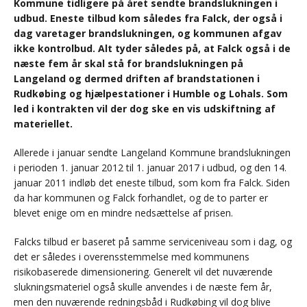
Kommune tidligere på året sendte brandslukningen i
udbud. Eneste tilbud kom således fra Falck, der også i
dag varetager brandslukningen, og kommunen afgav
ikke kontrolbud. Alt tyder således på, at Falck også i de
næste fem år skal stå for brandslukningen på
Langeland og dermed driften af brandstationen i
Rudkøbing og hjælpestationer i Humble og Lohals. Som
led i kontrakten vil der dog ske en vis udskiftning af
materiellet.
Allerede i januar sendte Langeland Kommune brandslukningen
i perioden 1. januar 2012 til 1. januar 2017 i udbud, og den 14.
januar 2011 indløb det eneste tilbud, som kom fra Falck. Siden
da har kommunen og Falck forhandlet, og de to parter er
blevet enige om en mindre nedsættelse af prisen.
Falcks tilbud er baseret på samme serviceniveau som i dag, og
det er således i overensstemmelse med kommunens
risikobaserede dimensionering. Generelt vil det nuværende
slukningsmateriel også skulle anvendes i de næste fem år,
men den nuværende redningsbåd i Rudkøbing vil dog blive