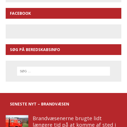
FACEBOOK
SØG PÅ BEREDSKABSINFO
SENESTE NYT – BRANDVÆSEN
Brandvæsenerne brugte lidt
længere tid på at komme af sted i