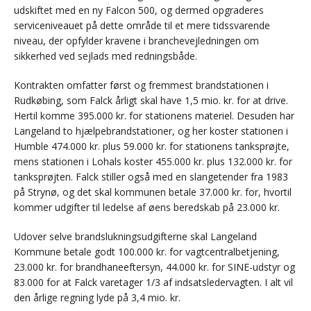
udskiftet med en ny Falcon 500, og dermed opgraderes
serviceniveauet på dette område til et mere tidssvarende
niveau, der opfylder kravene i branchevejledningen om
sikkerhed ved sejlads med redningsbåde.
Kontrakten omfatter først og fremmest brandstationen i
Rudkøbing, som Falck årligt skal have 1,5 mio. kr. for at drive.
Hertil komme 395.000 kr. for stationens materiel. Desuden har
Langeland to hjælpebrandstationer, og her koster stationen i
Humble 474.000 kr. plus 59.000 kr. for stationens tanksprøjte,
mens stationen i Lohals koster 455.000 kr. plus 132.000 kr. for
tanksprøjten. Falck stiller også med en slangetender fra 1983
på Strynø, og det skal kommunen betale 37.000 kr. for, hvortil
kommer udgifter til ledelse af øens beredskab på 23.000 kr.
Udover selve brandslukningsudgifterne skal Langeland
Kommune betale godt 100.000 kr. for vagtcentralbetjening,
23.000 kr. for brandhaneeftersyn, 44.000 kr. for SINE-udstyr og
83.000 for at Falck varetager 1/3 af indsatsledervagten. I alt vil
den årlige regning lyde på 3,4 mio. kr.