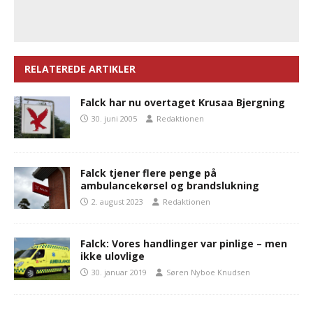
RELATEREDE ARTIKLER
Falck har nu overtaget Krusaa Bjergning
30. juni 2005
Redaktionen
Falck tjener flere penge på
ambulancekørsel og brandslukning
2. august 2023
Redaktionen
Falck: Vores handlinger var pinlige – men
ikke ulovlige
30. januar 2019
Søren Nyboe Knudsen