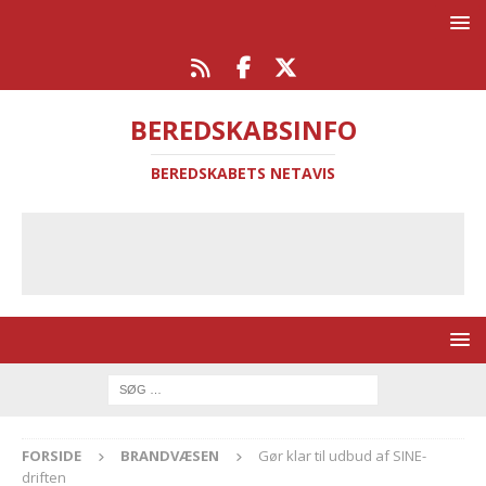
BEREDSKABSINFO
BEREDSKABETS NETAVIS
FORSIDE
BRANDVÆSEN
Gør klar til udbud af SINE-
driften