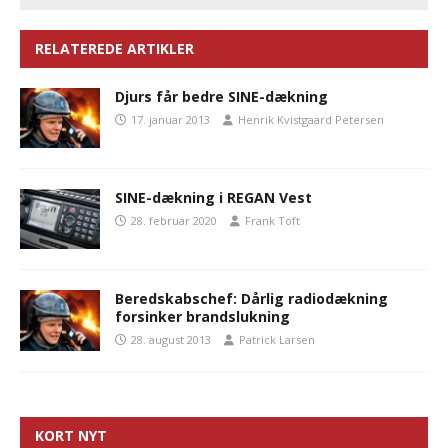
RELATEREDE ARTIKLER
Djurs får bedre SINE-dækning
17. januar 2013
Henrik Kvistgaard Petersen
SINE-dækning i REGAN Vest
28. februar 2020
Frank Toft
Beredskabschef: Dårlig radiodækning
forsinker brandslukning
28. august 2013
Patrick Larsen
KORT NYT