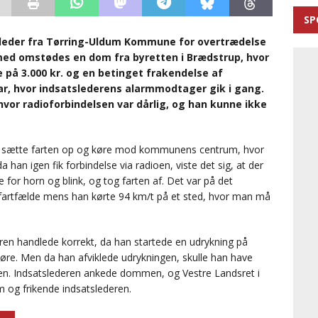
SP
sleder fra Tørring-Uldum Kommune for overtrædelse
ed omstødes en dom fra byretten i Brædstrup, hvor
 på 3.000 kr. og en betinget frakendelse af
ar, hvor indsatslederens alarmmodtager gik i gang.
hvor radioforbindelsen var dårlig, og han kunne ikke
nk, sætte farten op og køre mod kommunens centrum, hvor
han igen fik forbindelse via radioen, viste det sig, at der
 for horn og blink, og tog farten af. Det var på det
ts fartfælde mens han kørte 94 km/t på et sted, hvor man må
ren handlede korrekt, da han startede en udrykning på
øre. Men da han afviklede udrykningen, skulle han have
n. Indsatslederen ankede dommen, og Vestre Landsret i
 og frikende indsatslederen.