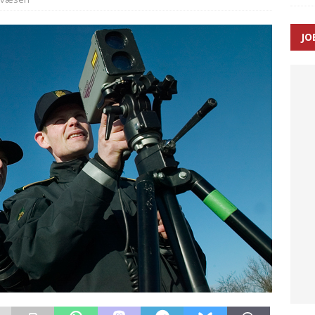
JO
enernes gennemsnitlige responstid steg med 9 sekunder i 2025