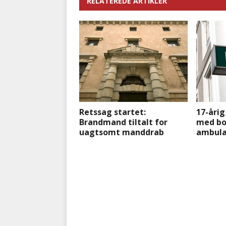
RELATEREDE ARTIKLER
Retssag startet:
17-årig
Brandmand tiltalt for
med b
uagtsomt manddrab
ambula