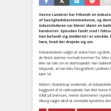
Vestre Landsret har frikendt en indsat
af hastighedsbestemmelserne, og derm
indsatslederen var blevet idømt en bøde
kørekortet. Episoden fandt sted i febru
Han befandt sig imidlertid i et område, 
høre, hvad det drejede sig om.
Indsatslederen valgte at starte horn og bli
de fleste alarmer normalt kommer fra. Men da 
ikke var tale om et alarmopkald. Han slukkede
tidspunkt, at han blev fotograferet i politie
køre 50.
Retten i Brædstrup vurderede, at indsatslede
baggrund af et radioopkald, han ikke kunne h
trådt på bremsen, mente dommeren i byrette
Viborg valgte altså at omstøde byrettens dom