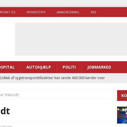
NTAKT OS
NYHEDSTIPS
ANNONCERING
RSS
SPITAL
AUTOHJÆLP
POLITI
JOBMARKED
 Udløb af sygetransporttilladelser kan sende 400.000 kørsler over
ITAL
er frikendt
KO
ance og el-sygetransportvogn til Samsø
PRÆHOSPITAL
enerne brugte lidt længere tid på at komme af sted i 2025
ndt
g politiuddannelse skal ruste betjentene til mere kompleks
dvæsen