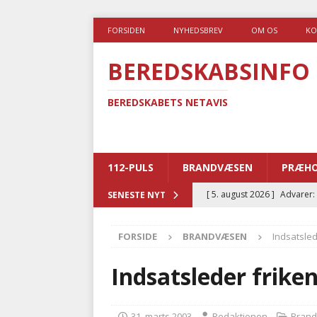
FORSIDEN
NYHEDSBREV
OM OS
KO
BEREDSKABSINFO
BEREDSKABETS NETAVIS
112-PULS
BRANDVÆSEN
PRÆHO
[ 5. august 2026 ]
Advarer:
SENESTE NYT
i det offentlige
PRÆHOSP
FORSIDE
BRANDVÆSEN
Indsatsled
[ 5. august 2026 ]
Ny ambul
[ 4. august 2026 ]
Brandvæs
Indsatsleder frike
BRANDVÆSEN
[ 4. august 2026 ]
Ny treåri
31. marts 2003
Redaktionen
Bran