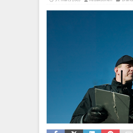
kriminalitet
POLITI
[ 6. august 2026 ]
Brandvæs
BRANDVÆSEN