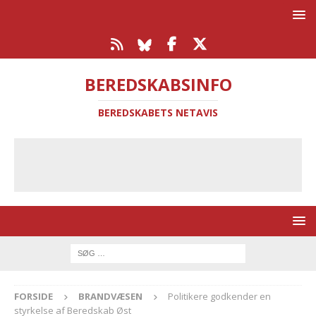
BEREDSKABSINFO
BEREDSKABETS NETAVIS
FORSIDE
BRANDVÆSEN
Politikere godkender en
styrkelse af Beredskab Øst