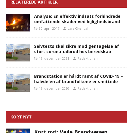
RELATEREDE ARTIKLER
Analyse: En effektiv indsats forhindrede
omfattende skader ved lejlighedsbrand
30. april 2017
Lars Grøndahl
Selvtests skal sikre mod gentagelse af
stort corona-udbrud hos beredskab
19. december 2021
Redaktionen
Brandstation er hårdt ramt af COVID-19 –
halvdelen af brandfolkene er smittede
19. december 2020
Redaktionen
KORT NYT
Kort nyt: Vejle Brandvæsen