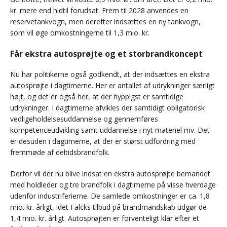
kr. mere end hidtil forudsat. Frem til 2028 anvendes en
reservetankvogn, men derefter indsættes en ny tankvogn,
som vil øge omkostningerne til 1,3 mio. kr.
Får ekstra autosprøjte og et storbrandkoncept
Nu har politikerne også godkendt, at der indsættes en ekstra
autosprøjte i dagtimerne. Her er antallet af udrykninger særligt
højt, og det er også her, at der hyppigst er samtidige
udrykninger. I dagtimerne afvikles der samtidigt obligatorisk
vedligeholdelsesuddannelse og gennemføres
kompetenceudvikling samt uddannelse i nyt materiel mv. Det
er desuden i dagtimerne, at der er størst udfordring med
fremmøde af deltidsbrandfolk.
Derfor vil der nu blive indsat en ekstra autosprøjte bemandet
med holdleder og tre brandfolk i dagtimerne på visse hverdage
udenfor industriferierne. De samlede omkostninger er ca. 1,8
mio. kr. årligt, idet Falcks tilbud på brandmandskab udgør de
1,4 mio. kr. årligt. Autosprøjten er forventeligt klar efter et