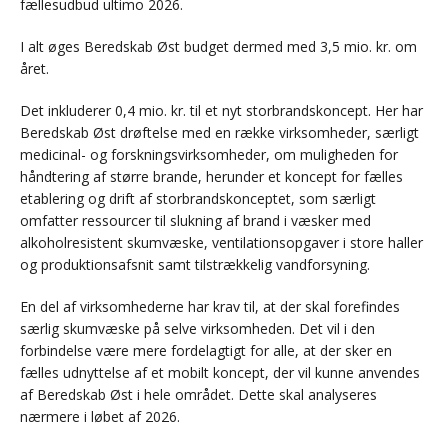
fællesudbud ultimo 2026.
I alt øges Beredskab Øst budget dermed med 3,5 mio. kr. om
året.
Det inkluderer 0,4 mio. kr. til et nyt storbrandskoncept. Her har
Beredskab Øst drøftelse med en række virksomheder, særligt
medicinal- og forskningsvirksomheder, om muligheden for
håndtering af større brande, herunder et koncept for fælles
etablering og drift af storbrandskonceptet, som særligt
omfatter ressourcer til slukning af brand i væsker med
alkoholresistent skumvæske, ventilationsopgaver i store haller
og produktionsafsnit samt tilstrækkelig vandforsyning.
En del af virksomhederne har krav til, at der skal forefindes
særlig skumvæske på selve virksomheden. Det vil i den
forbindelse være mere fordelagtigt for alle, at der sker en
fælles udnyttelse af et mobilt koncept, der vil kunne anvendes
af Beredskab Øst i hele området. Dette skal analyseres
nærmere i løbet af 2026.