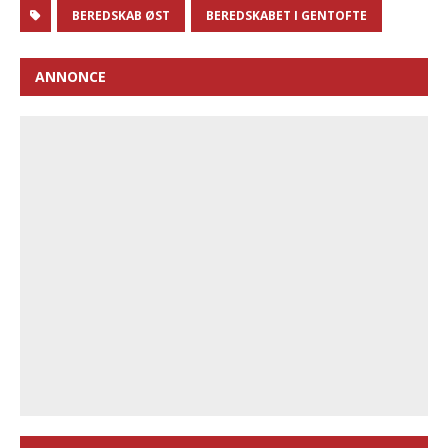
BEREDSKAB ØST
BEREDSKABET I GENTOFTE
ANNONCE