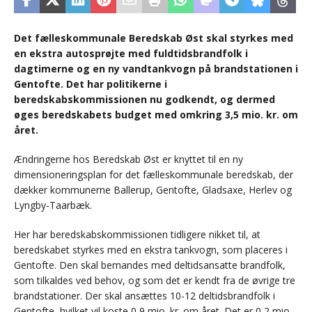
Det fælleskommunale Beredskab Øst skal styrkes med
en ekstra autosprøjte med fuldtidsbrandfolk i
dagtimerne og en ny vandtankvogn på brandstationen i
Gentofte. Det har politikerne i
beredskabskommissionen nu godkendt, og dermed
øges beredskabets budget med omkring 3,5 mio. kr. om
året.
Ændringerne hos Beredskab Øst er knyttet til en ny
dimensioneringsplan for det fælleskommunale beredskab, der
dækker kommunerne Ballerup, Gentofte, Gladsaxe, Herlev og
Lyngby-Taarbæk.
Her har beredskabskommissionen tidligere nikket til, at
beredskabet styrkes med en ekstra tankvogn, som placeres i
Gentofte. Den skal bemandes med deltidsansatte brandfolk,
som tilkaldes ved behov, og som det er kendt fra de øvrige tre
brandstationer. Der skal ansættes 10-12 deltidsbrandfolk i
Gentofte, hvilket vil koste 0,9 mio. kr. om året. Det er 0,2 mio.