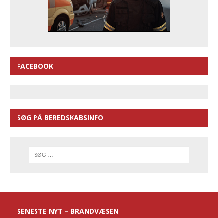
FACEBOOK
SØG PÅ BEREDSKABSINFO
SENESTE NYT – BRANDVÆSEN