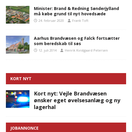
Minister: Brand & Redning Sønderjylland
må købe grund til nyt hovedsæde
24. februar 2020
Frank Toft
Aarhus Brandvæsen og Falck fortsætter
som beredskab til søs
12. juli 2014
Henrik Kvistgaard Petersen
KORT NYT
Kort nyt: Vejle Brandvæsen
ønsker eget øvelsesanlæg og ny
lagerhal
JOBANNONCE