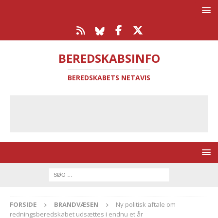
BEREDSKABSINFO
BEREDSKABETS NETAVIS
FORSIDE
BRANDVÆSEN
Ny politisk aftale om
redningsberedskabet udsættes i endnu et år