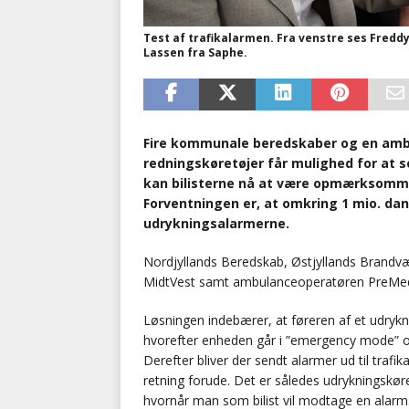
Test af trafikalarmen. Fra venstre ses Fredd
Lassen fra Saphe.
Fire kommunale beredskaber og en ambu
redningskøretøjer får mulighed for at s
kan bilisterne nå at være opmærksomme
Forventningen er, at omkring 1 mio. da
udrykningsalarmerne.
Nordjyllands Beredskab, Østjyllands Brand
MidtVest samt ambulanceoperatøren PreMed 
Løsningen indebærer, at føreren af et udrykn
hvorefter enheden går i ”emergency mode” og
Derefter bliver der sendt alarmer ud til tra
retning forude. Det er således udrykningskøret
hvornår man som bilist vil modtage en alarm