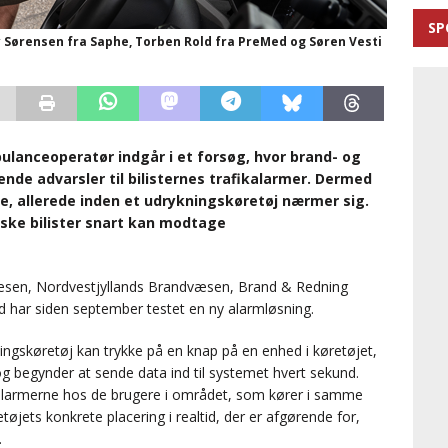
SP
y Sørensen fra Saphe, Torben Rold fra PreMed og Søren Vesti
lanceoperatør indgår i et forsøg, hvor brand- og
ende advarsler til bilisternes trafikalarmer. Dermed
, allerede inden et udrykningskøretøj nærmer sig.
nske bilister snart kan modtage
væsen, Nordvestjyllands Brandvæsen, Brand & Redning
har siden september testet en ny alarmløsning.
ingskøretøj kan trykke på en knap på en enhed i køretøjet,
 begynder at sende data ind til systemet hvert sekund.
fikalarmerne hos de brugere i området, som kører i samme
øjets konkrete placering i realtid, der er afgørende for,
.