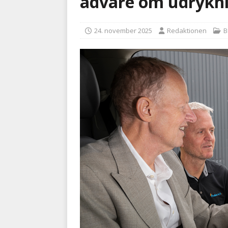
advare om udrykni
BRANDVÆSEN
24. november 2025
Redaktionen
B
[ 7. august 2026 ]
Branche k
nødsporet
AUTOHJÆLP