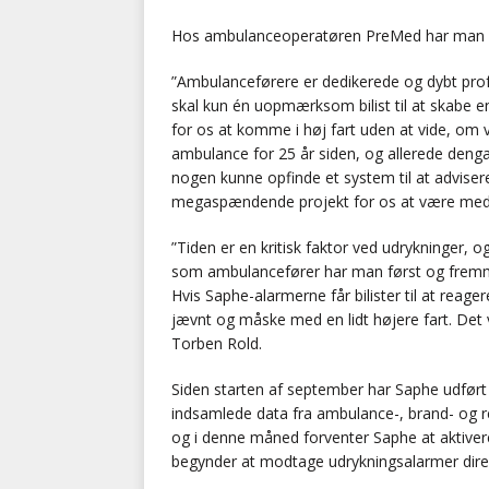
Hos ambulanceoperatøren PreMed har man all
”Ambulanceførere er dedikerede og dybt profe
skal kun én uopmærksom bilist til at skabe en 
for os at komme i høj fart uden at vide, om v
ambulance for 25 år siden, og allerede dengan
nogen kunne opfinde et system til at adviser
megaspændende projekt for os at være med i”
”Tiden er en kritisk faktor ved udrykninger, og
som ambulancefører har man først og fremmest
Hvis Saphe-alarmerne får bilister til at rea
jævnt og måske med en lidt højere fart. Det vi
Torben Rold.
Siden starten af september har Saphe udført 
indsamlede data fra ambulance-, brand- og r
og i denne måned forventer Saphe at aktivere
begynder at modtage udrykningsalarmer dire