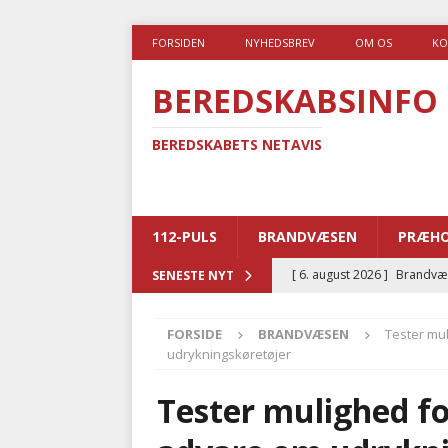
FORSIDEN
NYHEDSBREV
OM OS
KO
BEREDSKABSINFO
BEREDSKABETS NETAVIS
112-PULS
BRANDVÆSEN
PRÆHO
[ 6. august 2026 ]
Brandvæs
SENESTE NYT
BRANDVÆSEN
FORSIDE
BRANDVÆSEN
Tester mul
[ 5. august 2026 ]
Advarer:
udrykningskøretøjer
i det offentlige
PRÆHOSP
Tester mulighed fo
[ 5. august 2026 ]
Ny ambul
[ 4. august 2026 ]
Brandvæs