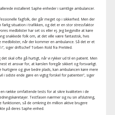
erede installeret Saphe-enheder i samtlige ambulancer.
ssionelle fagfolk, der går meget op i sikkerhed. Men der
farlig situation i trafikken, og det er en stor stressfaktor
ores medbilister har set os eller ej. Jeg begyndte at køre
g snakkede folk om, at det ville være fantastisk, hvis
e medbilister, når der kommer en ambulance. Så det er et
, siger driftschef Torben Rold fra PreMed.
 det skal ofte gå hurtigt, når vi rykker ud til en patient. Men
 et ansvar for, at kørslen foregår sikkert og forsvarligt.
gere hurtigere og give bedre plads, kan ambulancen køre mere
l i sidste ende gøre en vigtig forskel for patienten”, siger
en række omfattende tests for at sikre kvaliteten i de
edningskøretøjer. Testfasen nærmer sig nu sin afslutning,
 funktionen, så de omkring én million aktive brugere
kte på deres Saphe-enhed.