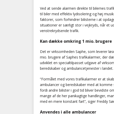
Ved at sende alarmen direkte til bilernes tra
til biler med effektiv lydisolering og høj mu
faktorer, som forhindrer bilisterne i at opdag
situationer er særligt stor i vejkryds, når et 
venstrekrydsende trafik.
Kan dække omkring 1 mio. brugere
Det er virksomheden Saphe, som leverer løsni
mio. brugere af Saphes trafikalarmer, der dæ
udviklet en specialtilpasset udgave af virksomh
beredskaber og ambulancetjenester i landet.
”Formålet med vores trafikalarmer er at skab
ambulancer og beredskaber med at komme sikk
fordi andre bilister i god tid bliver bevidst
mange af de her panikagtige handlinger, man 
med en mere konstant fart”, siger Freddy Søre
Anvendes i alle ambulancer