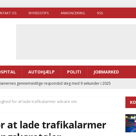
NTAKT OS
NYHEDSTIPS
ANNONCERING
RSS
SPITAL
AUTOHJÆLP
POLITI
JOBMARKED
enernes gennemsnitlige responstid steg med 9 sekunder i 2025
ighed for at lade trafikalarmer advare om
KO
 Udløb af sygetransporttilladelser kan sende 400.000 kørsler over
ITAL
r at lade trafikalarmer
ance og el-sygetransportvogn til Samsø
PRÆHOSPITAL
enerne brugte lidt længere tid på at komme af sted i 2025