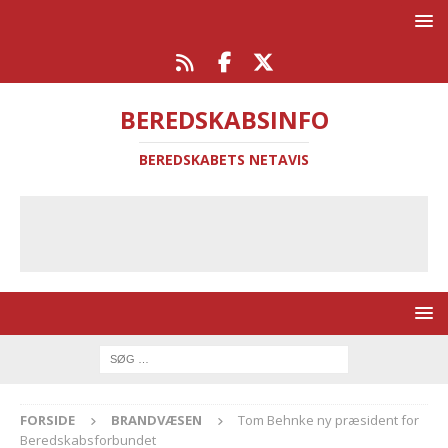
BEREDSKABSINFO
BEREDSKABETS NETAVIS
FORSIDE
BRANDVÆSEN
Tom Behnke ny præsident for
Beredskabsforbundet