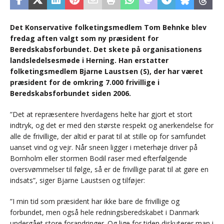
Det Konservative folketingsmedlem Tom Behnke blev
fredag aften valgt som ny præsident for
Beredskabsforbundet. Det skete på organisationens
landsledelsesmøde i Herning. Han erstatter
folketingsmedlem Bjarne Laustsen (S), der har været
præsident for de omkring 7.000 frivillige i
Beredskabsforbundet siden 2006.
”Det at repræsentere hverdagens helte har gjort et stort
indtryk, og det er med den største respekt og anerkendelse for
alle de frivillige, der altid er parat til at stille op for samfundet
uanset vind og vejr. Når sneen ligger i meterhøje driver på
Bornholm eller stormen Bodil raser med efterfølgende
oversvømmelser til følge, så er de frivillige parat til at gøre en
indsats”, siger Bjarne Laustsen og tilføjer:
”I min tid som præsident har ikke bare de frivillige og
forbundet, men også hele redningsberedskabet i Danmark
undergået store forandringer. Og lige for tiden diskuterer man i