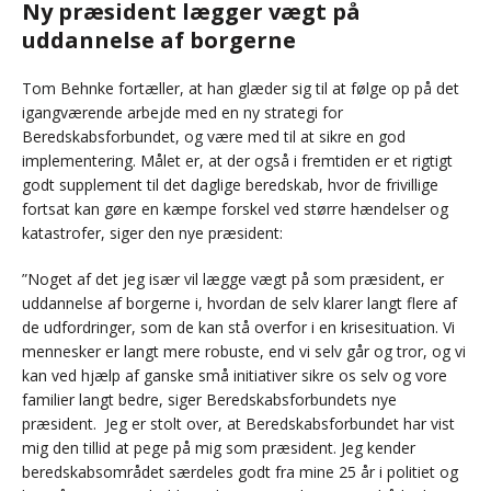
Ny præsident lægger vægt på
uddannelse af borgerne
Tom Behnke fortæller, at han glæder sig til at følge op på det
igangværende arbejde med en ny strategi for
Beredskabsforbundet, og være med til at sikre en god
implementering. Målet er, at der også i fremtiden er et rigtigt
godt supplement til det daglige beredskab, hvor de frivillige
fortsat kan gøre en kæmpe forskel ved større hændelser og
katastrofer, siger den nye præsident:
”Noget af det jeg især vil lægge vægt på som præsident, er
uddannelse af borgerne i, hvordan de selv klarer langt flere af
de udfordringer, som de kan stå overfor i en krisesituation. Vi
mennesker er langt mere robuste, end vi selv går og tror, og vi
kan ved hjælp af ganske små initiativer sikre os selv og vore
familier langt bedre, siger Beredskabsforbundets nye
præsident. Jeg er stolt over, at Beredskabsforbundet har vist
mig den tillid at pege på mig som præsident. Jeg kender
beredskabsområdet særdeles godt fra mine 25 år i politiet og