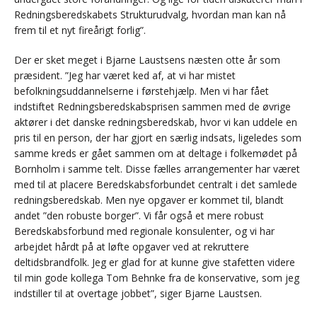
Redningsberedskabets Strukturudvalg, hvordan man kan nå
frem til et nyt fireårigt forlig”.
Der er sket meget i Bjarne Laustsens næsten otte år som
præsident. ”Jeg har været ked af, at vi har mistet
befolkningsuddannelserne i førstehjælp. Men vi har fået
indstiftet Redningsberedskabsprisen sammen med de øvrige
aktører i det danske redningsberedskab, hvor vi kan uddele en
pris til en person, der har gjort en særlig indsats, ligeledes som
samme kreds er gået sammen om at deltage i folkemødet på
Bornholm i samme telt. Disse fælles arrangementer har været
med til at placere Beredskabsforbundet centralt i det samlede
redningsberedskab. Men nye opgaver er kommet til, blandt
andet ”den robuste borger”. Vi får også et mere robust
Beredskabsforbund med regionale konsulenter, og vi har
arbejdet hårdt på at løfte opgaver ved at rekruttere
deltidsbrandfolk. Jeg er glad for at kunne give stafetten videre
til min gode kollega Tom Behnke fra de konservative, som jeg
indstiller til at overtage jobbet”, siger Bjarne Laustsen.