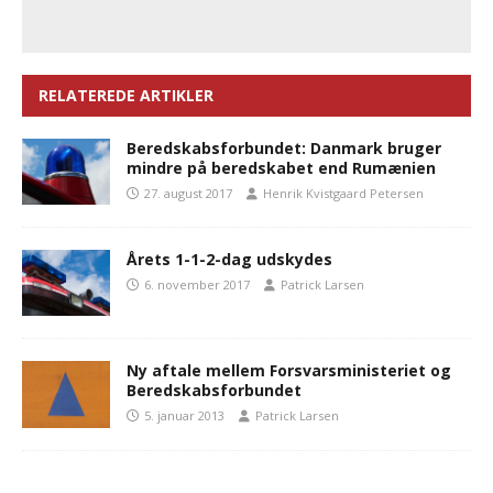
RELATEREDE ARTIKLER
Beredskabsforbundet: Danmark bruger
mindre på beredskabet end Rumænien
27. august 2017
Henrik Kvistgaard Petersen
Årets 1-1-2-dag udskydes
6. november 2017
Patrick Larsen
Ny aftale mellem Forsvarsministeriet og
Beredskabsforbundet
5. januar 2013
Patrick Larsen