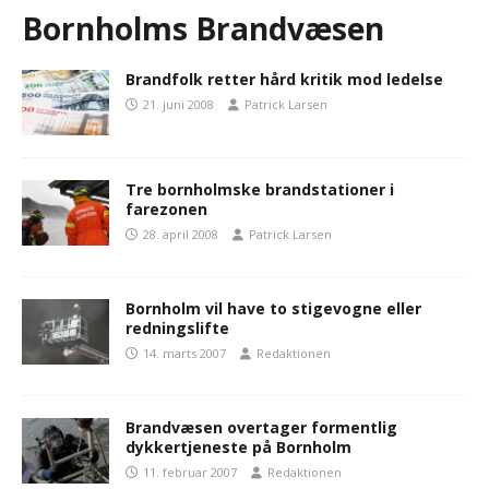
Bornholms Brandvæsen
Brandfolk retter hård kritik mod ledelse
21. juni 2008
Patrick Larsen
Tre bornholmske brandstationer i
farezonen
28. april 2008
Patrick Larsen
Bornholm vil have to stigevogne eller
redningslifte
14. marts 2007
Redaktionen
Brandvæsen overtager formentlig
dykkertjeneste på Bornholm
11. februar 2007
Redaktionen