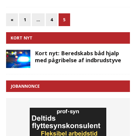
«
1
…
4
5
KORT NYT
Kort nyt: Beredskabs båd hjalp
med pågribelse af indbrudstyve
JOBANNONCE