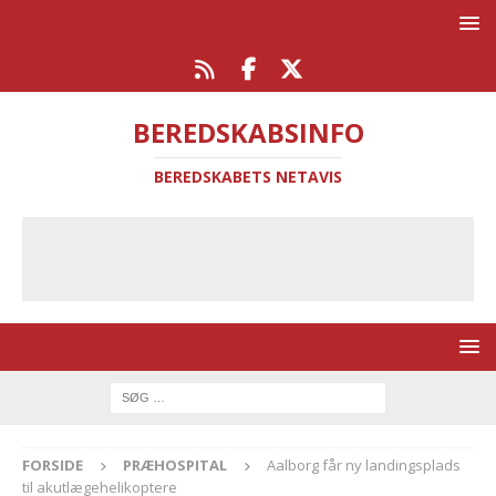
BEREDSKABSINFO
BEREDSKABETS NETAVIS
FORSIDE
PRÆHOSPITAL
Aalborg får ny landingsplads
til akutlægehelikoptere