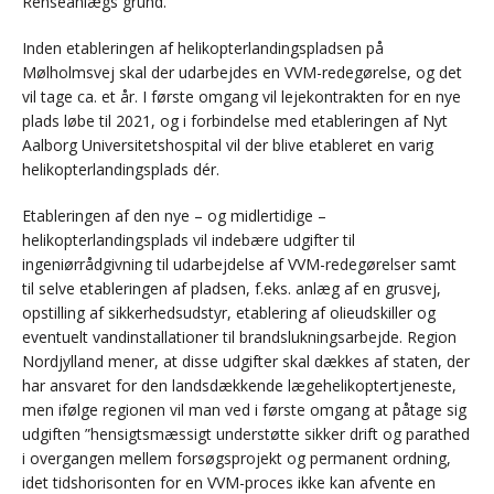
Renseanlægs grund.
Inden etableringen af helikopterlandingspladsen på
Mølholmsvej skal der udarbejdes en VVM-redegørelse, og det
vil tage ca. et år. I første omgang vil lejekontrakten for en nye
plads løbe til 2021, og i forbindelse med etableringen af Nyt
Aalborg Universitetshospital vil der blive etableret en varig
helikopterlandingsplads dér.
Etableringen af den nye – og midlertidige –
helikopterlandingsplads vil indebære udgifter til
ingeniørrådgivning til udarbejdelse af VVM-redegørelser samt
til selve etableringen af pladsen, f.eks. anlæg af en grusvej,
opstilling af sikkerhedsudstyr, etablering af olieudskiller og
eventuelt vandinstallationer til brandslukningsarbejde. Region
Nordjylland mener, at disse udgifter skal dækkes af staten, der
har ansvaret for den landsdækkende lægehelikoptertjeneste,
men ifølge regionen vil man ved i første omgang at påtage sig
udgiften ”hensigtsmæssigt understøtte sikker drift og parathed
i overgangen mellem forsøgsprojekt og permanent ordning,
idet tidshorisonten for en VVM-proces ikke kan afvente en