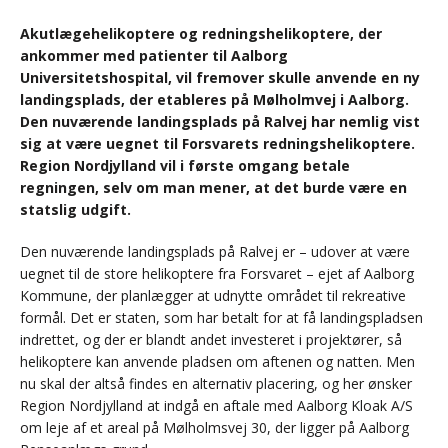
Akutlægehelikoptere og redningshelikoptere, der
ankommer med patienter til Aalborg
Universitetshospital, vil fremover skulle anvende en ny
landingsplads, der etableres på Mølholmvej i Aalborg.
Den nuværende landingsplads på Ralvej har nemlig vist
sig at være uegnet til Forsvarets redningshelikoptere.
Region Nordjylland vil i første omgang betale
regningen, selv om man mener, at det burde være en
statslig udgift.
Den nuværende landingsplads på Ralvej er – udover at være
uegnet til de store helikoptere fra Forsvaret – ejet af Aalborg
Kommune, der planlægger at udnytte området til rekreative
formål. Det er staten, som har betalt for at få landingspladsen
indrettet, og der er blandt andet investeret i projektører, så
helikoptere kan anvende pladsen om aftenen og natten. Men
nu skal der altså findes en alternativ placering, og her ønsker
Region Nordjylland at indgå en aftale med Aalborg Kloak A/S
om leje af et areal på Mølholmsvej 30, der ligger på Aalborg