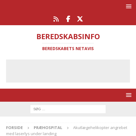
BEREDSKABSINFO
BEREDSKABETS NETAVIS
FORSIDE
PRÆHOSPITAL
Akutlægehelikopter angrebet
med laserlys under landing