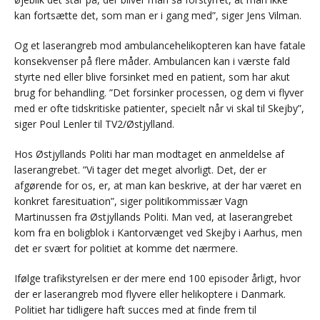
kan fortsætte det, som man er i gang med”, siger Jens Vilman.
Og et laserangreb mod ambulancehelikopteren kan have fatale
konsekvenser på flere måder. Ambulancen kan i værste fald
styrte ned eller blive forsinket med en patient, som har akut
brug for behandling. ”Det forsinker processen, og dem vi flyver
med er ofte tidskritiske patienter, specielt når vi skal til Skejby”,
siger Poul Lenler til TV2/Østjylland.
Hos Østjyllands Politi har man modtaget en anmeldelse af
laserangrebet. ”Vi tager det meget alvorligt. Det, der er
afgørende for os, er, at man kan beskrive, at der har været en
konkret faresituation”, siger politikommissær Vagn
Martinussen fra Østjyllands Politi. Man ved, at laserangrebet
kom fra en boligblok i Kantorvænget ved Skejby i Aarhus, men
det er svært for politiet at komme det nærmere.
Ifølge trafikstyrelsen er der mere end 100 episoder årligt, hvor
der er laserangreb mod flyvere eller helikoptere i Danmark.
Politiet har tidligere haft succes med at finde frem til