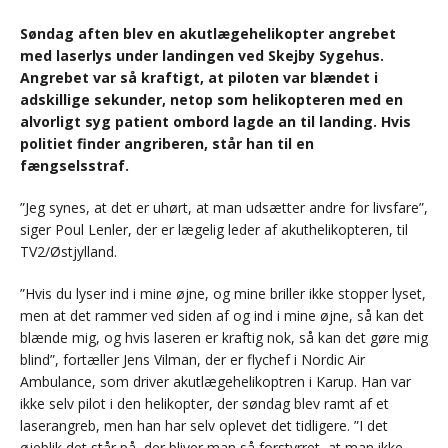
Søndag aften blev en akutlægehelikopter angrebet
med laserlys under landingen ved Skejby Sygehus.
Angrebet var så kraftigt, at piloten var blændet i
adskillige sekunder, netop som helikopteren med en
alvorligt syg patient ombord lagde an til landing. Hvis
politiet finder angriberen, står han til en
fængselsstraf.
”Jeg synes, at det er uhørt, at man udsætter andre for livsfare”,
siger Poul Lenler, der er lægelig leder af akuthelikopteren, til
TV2/Østjylland.
”Hvis du lyser ind i mine øjne, og mine briller ikke stopper lyset,
men at det rammer ved siden af og ind i mine øjne, så kan det
blænde mig, og hvis laseren er kraftig nok, så kan det gøre mig
blind”, fortæller Jens Vilman, der er flychef i Nordic Air
Ambulance, som driver akutlægehelikoptren i Karup. Han var
ikke selv pilot i den helikopter, der søndag blev ramt af et
laserangreb, men han har selv oplevet det tidligere. ”I det
øjeblik det står på, der bliver man så forstyrret, at man ikke