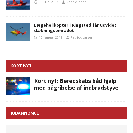
30. juni 2003
Redaktionen
Lægehelikopter i Ringsted får udvidet
dækningsområdet
15. januar 2012
Patrick Larsen
KORT NYT
Kort nyt: Beredskabs båd hjalp
med pågribelse af indbrudstyve
JOBANNONCE