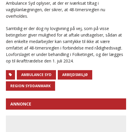
Ambulance Syd oplyser, at der er iværksat tiltag i
vagtplanlægningen, der sikrer, at 48-timersreglen nu
overholdes.
Samtidig er der dog ny lovgivning på vej, som på visse
betingelser giver mulighed for at aftale undtagelser, sådan at
den enkelte medarbejder kan samtykke til ikke at være
omfattet af 48-timersreglen i forbindelse med rådighedsvagt.
Lovforslaget er under behandling i Folketinget, og der lægges
op til ikrafttrædelse den 1. juli 2024.
AMBULANCE SYD
ARBEJDSMILJØ
REGION SYDDANMARK
ANNONCE