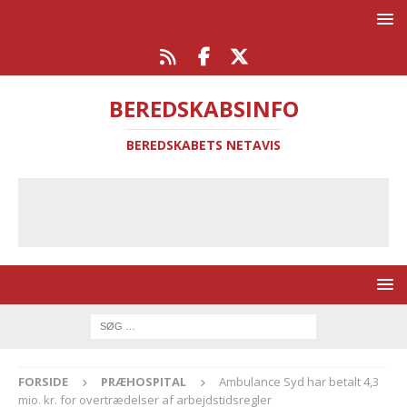
BEREDSKABSINFO
BEREDSKABETS NETAVIS
FORSIDE
PRÆHOSPITAL
Ambulance Syd har betalt 4,3
mio. kr. for overtrædelser af arbejdstidsregler