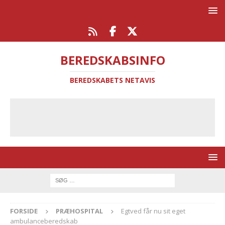
BEREDSKABSINFO
BEREDSKABETS NETAVIS
FORSIDE
PRÆHOSPITAL
Egtved får nu sit eget
ambulanceberedskab