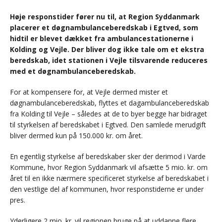
Høje responstider fører nu til, at Region Syddanmark
placerer et døgnambulanceberedskab i Egtved, som
hidtil er blevet dækket fra ambulancestationerne i
Kolding og Vejle. Der bliver dog ikke tale om et ekstra
beredskab, idet stationen i Vejle tilsvarende reduceres
med et døgnambulanceberedskab.
For at kompensere for, at Vejle dermed mister et
døgnambulanceberedskab, flyttes et dagambulanceberedskab
fra Kolding til Vejle – således at de to byer begge har bidraget
til styrkelsen af beredskabet i Egtved. Den samlede merudgift
bliver dermed kun på 150.000 kr. om året.
En egentlig styrkelse af beredskaber sker der derimod i Varde
Kommune, hvor Region Syddanmark vil afsætte 5 mio. kr. om
året til en ikke nærmere specificeret styrkelse af beredskabet i
den vestlige del af kommunen, hvor responstiderne er under
pres.
Yderligere 2 mio. kr. vil regionen bruge på at uddanne flere