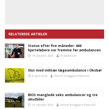
RELATEREDE ARTIKLER
Status efter fire måneder: 466
hjerteløbere var fremme før ambulancen
14. oktober 2020
Redaktionen
Slut med militær lægeambulance i Oksbøl
8. april 2013
Henrik Kvistgaard Petersen
BIOS manglede seks ambulancer og tre
akutbiler
14. oktober 2015
Henrik Kvistgaard Petersen