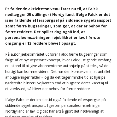
Et faldende aktivitetsniveau fører nu til, at Falck
nedlægger 25 stillinger i Nordjylland. Ifølge Falck er det
især faldende efterspørgsel på siddende sygetransport
samt færre bugseringer, som gør, at der er behov for
færre reddere. Det spiller dog også ind, at
personaleomsætningen i øjeblikket er lav. I første
omgang er 12 reddere blevet opsagt.
På autohjælpsområdet udfører Falck færre bugseringer som
følge af et nyt vejservicekoncept, hvor Falck i stigende omfang
er i stand til at give abonnenterne autohjælp på stedet, så de
hurtigt kan komme videre. Det har den konsekvens, at antallet
af bugseringer falder – og da det tager mindre tid at hjælpe
nødstedte bilister i vejkanten end at bugsere deres køretøj til
et værksted, så bliver der behov for færre reddere.
Ifølge Falck er der imidlertid også faldende efterspørgsel på
siddende sygetransport, ligesom personaleomsætningen i
Nordjylland er lav. Og det har altså gjort det nødvendigt at
reducere antallet af reddere.