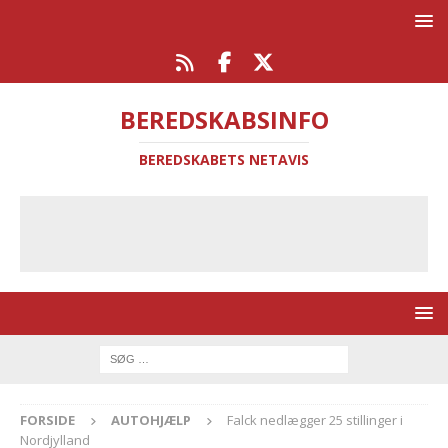
BEREDSKABSINFO
BEREDSKABETS NETAVIS
FORSIDE
AUTOHJÆLP
Falck nedlægger 25 stillinger i
Nordjylland