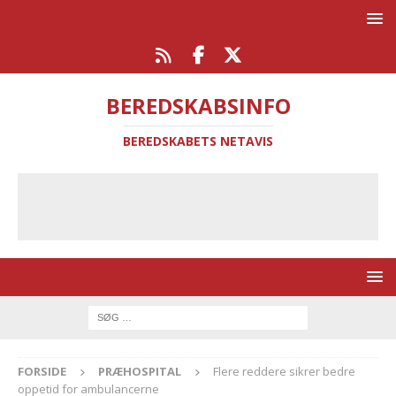
BEREDSKABSINFO
BEREDSKABETS NETAVIS
FORSIDE
PRÆHOSPITAL
Flere reddere sikrer bedre
oppetid for ambulancerne