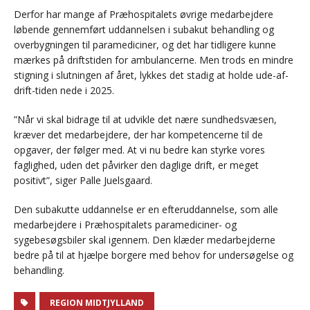
Derfor har mange af Præhospitalets øvrige medarbejdere
løbende gennemført uddannelsen i subakut behandling og
overbygningen til paramediciner, og det har tidligere kunne
mærkes på driftstiden for ambulancerne. Men trods en mindre
stigning i slutningen af året, lykkes det stadig at holde ude-af-
drift-tiden nede i 2025.
”Når vi skal bidrage til at udvikle det nære sundhedsvæsen,
kræver det medarbejdere, der har kompetencerne til de
opgaver, der følger med. At vi nu bedre kan styrke vores
faglighed, uden det påvirker den daglige drift, er meget
positivt”, siger Palle Juelsgaard.
Den subakutte uddannelse er en efteruddannelse, som alle
medarbejdere i Præhospitalets paramediciner- og
sygebesøgsbiler skal igennem. Den klæder medarbejderne
bedre på til at hjælpe borgere med behov for undersøgelse og
behandling.
REGION MIDTJYLLAND