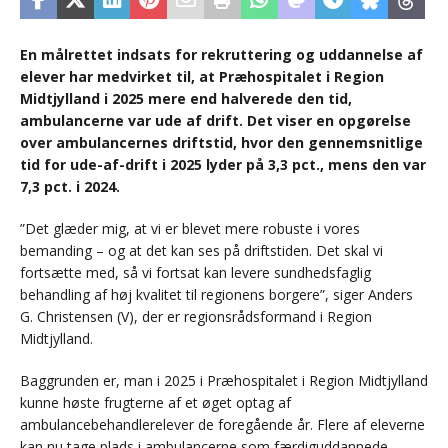
En målrettet indsats for rekruttering og uddannelse af
elever har medvirket til, at Præhospitalet i Region
Midtjylland i 2025 mere end halverede den tid,
ambulancerne var ude af drift. Det viser en opgørelse
over ambulancernes driftstid, hvor den gennemsnitlige
tid for ude-af-drift i 2025 lyder på 3,3 pct., mens den var
7,3 pct. i 2024.
”Det glæder mig, at vi er blevet mere robuste i vores
bemanding – og at det kan ses på driftstiden. Det skal vi
fortsætte med, så vi fortsat kan levere sundhedsfaglig
behandling af høj kvalitet til regionens borgere”, siger Anders
G. Christensen (V), der er regionsrådsformand i Region
Midtjylland.
Baggrunden er, man i 2025 i Præhospitalet i Region Midtjylland
kunne høste frugterne af et øget optag af
ambulancebehandlerelever de foregående år. Flere af eleverne
kan nu tage plads i ambulancerne som færdiguddannede,