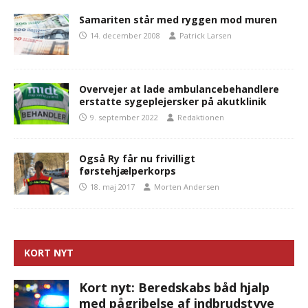
Samariten står med ryggen mod muren
14. december 2008
Patrick Larsen
Overvejer at lade ambulancebehandlere
erstatte sygeplejersker på akutklinik
9. september 2022
Redaktionen
Også Ry får nu frivilligt
førstehjælperkorps
18. maj 2017
Morten Andersen
KORT NYT
Kort nyt: Beredskabs båd hjalp
med pågribelse af indbrudstyve