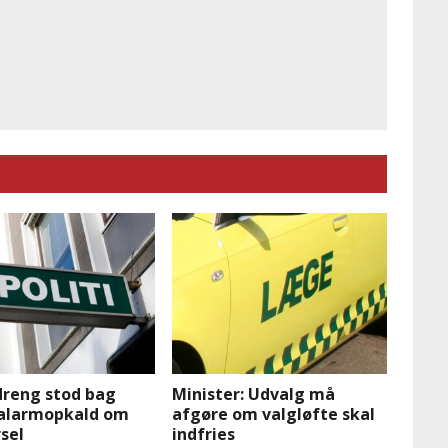
dreng stod bag
Minister: Udvalg må
 alarmopkald om
afgøre om valgløfte skal
sel
indfries