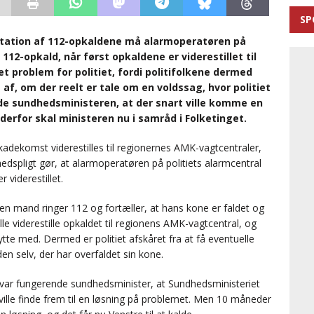
SP
sitation af 112-opkaldene må alarmoperatøren på
112-opkald, når først opkaldene er viderestillet til
t problem for politiet, fordi politifolkene dermed
af, om der reelt er tale om en voldssag, hvor politiet
vede sundhedsministeren, at der snart ville komme en
derfor skal ministeren nu i samråd i Folketinget.
kadekomst viderestilles til regionernes AMK-vagtcentraler,
spligt gør, at alarmoperatøren på politiets alarmcentral
 viderestillet.
is en mand ringer 112 og fortæller, at hans kone er faldet og
kulle viderestille opkaldet til regionens AMK-vagtcentral, og
 lytte med. Dermed er politiet afskåret fra at få eventuelle
den selv, der har overfaldet sin kone.
 var fungerende sundhedsminister, at Sundhedsministeriet
ville finde frem til en løsning på problemet. Men 10 måneder