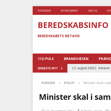
FORSIDEN
NYHEDSBREV
OM OS
KO
BEREDSKABSINFO
BEREDSKABETS NETAVIS
112-PULS
BRANDVÆSEN
PRÆHO
[ 5. august 2026 ]
Advarer:
SENESTE NYT
i det offentlige
PRÆHOSP
FORSIDE
POLITI
Minister skal i s
[ 5. august 2026 ]
Ny ambul
[ 4. august 2026 ]
Brandvæs
Minister skal i s
BRANDVÆSEN
[ 4. august 2026 ]
Ny treåri
17. december 2012
Patrick Larsen