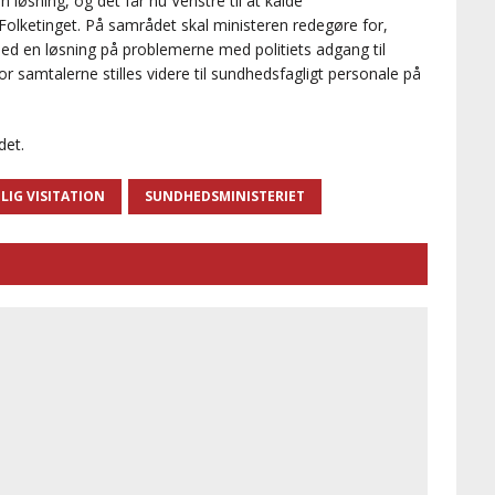
løsning, og det får nu Venstre til at kalde
 Folketinget. På samrådet skal ministeren redegøre for,
d en løsning på problemerne med politiets adgang til
r samtalerne stilles videre til sundhedsfagligt personale på
det.
IG VISITATION
SUNDHEDSMINISTERIET