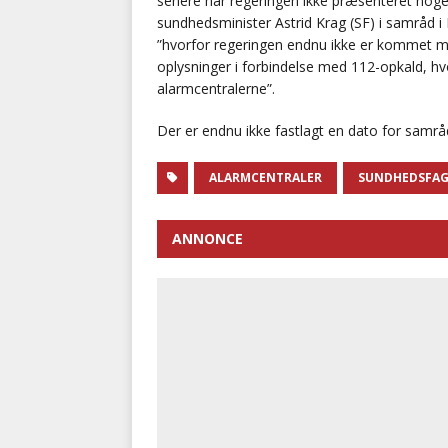
senere har regeringen ikke præsenteret nogen 
sundhedsminister Astrid Krag (SF) i samråd i
”hvorfor regeringen endnu ikke er kommet me
oplysninger i forbindelse med 112-opkald, hvo
alarmcentralerne”.
Der er endnu ikke fastlagt en dato for samrå
ALARMCENTRALER
SUNDHEDSFAGL
ANNONCE