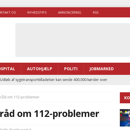
NTAKT OS
NYHEDSTIPS
ANNONCERING
RSS
SPITAL
AUTOHJÆLP
POLITI
JOBMARKED
 Udløb af sygetransporttilladelser kan sende 400.000 kørsler over
ITAL
amråd om 112-problemer
KO
ance og el-sygetransportvogn til Samsø
PRÆHOSPITAL
enerne brugte lidt længere tid på at komme af sted i 2025
amråd om 112-problemer
g politiuddannelse skal ruste betjentene til mere kompleks
Politi
,
Præhospital