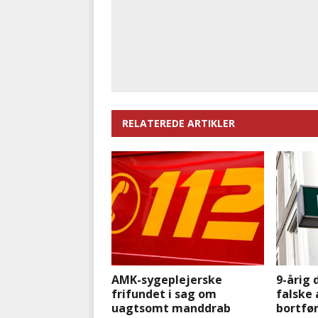
RELATEREDE ARTIKLER
AMK-sygeplejerske
9-årig 
frifundet i sag om
falske
uagtsomt manddrab
bortfør