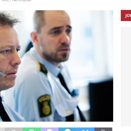
JO
enernes gennemsnitlige responstid steg med 9 sekunder i 2025