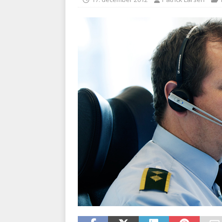
kriminalitet
POLITI
[ 6. august 2026 ]
Brandvæs
BRANDVÆSEN