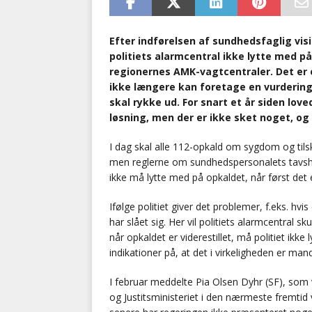
Efter indførelsen af sundhedsfaglig vi
politiets alarmcentral ikke lytte med på 
regionernes AMK-vagtcentraler. Det er e
ikke længere kan foretage en vurdering 
skal rykke ud. For snart et år siden lo
løsning, men der er ikke sket noget, og 
I dag skal alle 112-opkald om sygdom og tils
men reglerne om sundhedspersonalets tavshed
ikke må lytte med på opkaldet, når først det er
Ifølge politiet giver det problemer, f.eks. hv
har slået sig. Her vil politiets alarmcentral s
når opkaldet er viderestillet, må politiet ikke
indikationer på, at det i virkeligheden er man
I februar meddelte Pia Olsen Dyhr (SF), som
og Justitsministeriet i den nærmeste fremtid 