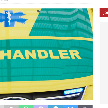
JO
enernes gennemsnitlige responstid steg med 9 sekunder i 2025