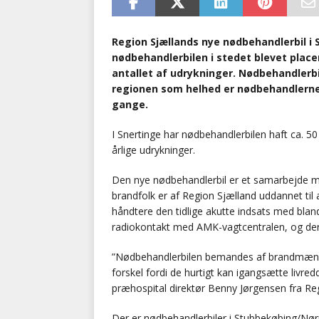
Region Sjællands nye nødbehandlerbil i 
nødbehandlerbilen i stedet blevet placer
antallet af udrykninger. Nødbehandlerbi
regionen som helhed er nødbehandlerne i
gange.
I Snertinge har nødbehandlerbilen haft ca. 5
årlige udrykninger.
Den nye nødbehandlerbil er et samarbejde 
brandfolk er af Region Sjælland uddannet til
håndtere den tidlige akutte indsats med bland
radiokontakt med AMK-vagtcentralen, og der 
”Nødbehandlerbilen bemandes af brandmænd og
forskel fordi de hurtigt kan igangsætte livre
præhospital direktør Benny Jørgensen fra Re
Der er nødbehandlerbiler i Stubbekøbing/Nørre