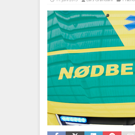
kriminalitet
POLITI
[ 6. august 2026 ]
Brandvæs
BRANDVÆSEN