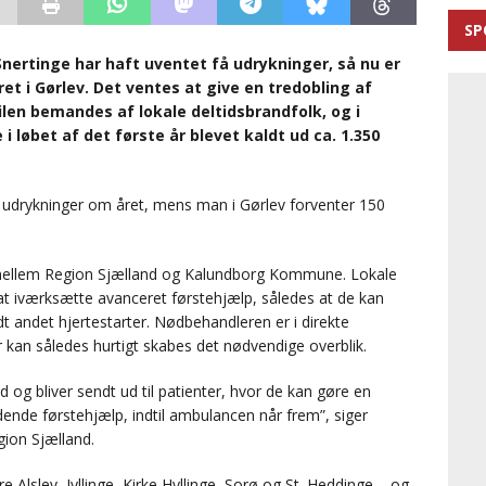
SP
Snertinge har haft uventet få udrykninger, så nu er
et i Gørlev. Det ventes at give en tredobling af
len bemandes af lokale deltidsbrandfolk, og i
 løbet af det første år blevet kaldt ud ca. 1.350
0 udrykninger om året, mens man i Gørlev forventer 150
mellem Region Sjælland og Kalundborg Kommune. Lokale
 at iværksætte avanceret førstehjælp, således at de kan
t andet hjertestarter. Nødbehandleren er i direkte
kan således hurtigt skabes det nødvendige overblik.
 bliver sendt ud til patienter, hvor de kan gøre en
ddende førstehjælp, indtil ambulancen når frem”, siger
gion Sjælland.
 Alslev, Jyllinge, Kirke Hyllinge, Sorø og St. Heddinge – og