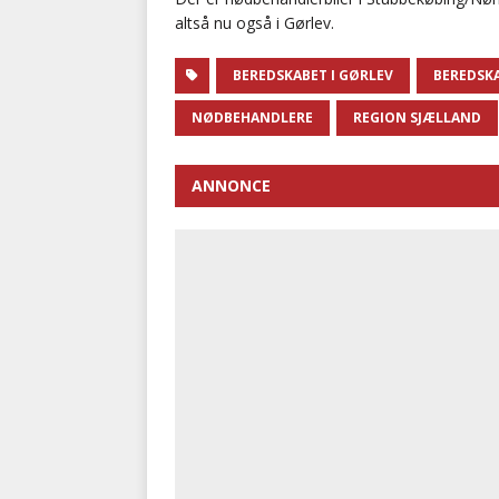
altså nu også i Gørlev.
BEREDSKABET I GØRLEV
BEREDSK
NØDBEHANDLERE
REGION SJÆLLAND
ANNONCE