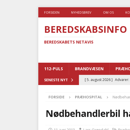
FORSIDEN
NYHEDSBREV
OM OS
KO
BEREDSKABSINFO
BEREDSKABETS NETAVIS
112-PULS
BRANDVÆSEN
PRÆHO
[ 5. august 2026 ]
Advarer:
SENESTE NYT
i det offentlige
PRÆHOSP
FORSIDE
PRÆHOSPITAL
Nødbehand
[ 5. august 2026 ]
Ny ambul
[ 4. august 2026 ]
Brandvæs
Nødbehandlerbil ha
BRANDVÆSEN
[ 4. august 2026 ]
Ny treåri
11. juni 2013
Lars Grøndahl
Præhos