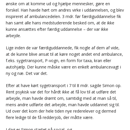
ønske om at komme ud og hjælpe mennesker, gøre en
forskel. Han havde hørt om andres virke i uddannelsen, og blev
inspireret af ambulancedelen. 3 mdr. før færdiguddannelse fik
han samt alle hans medstuderende besked om, at de ikke
kunne ansættes efter færdig uddannelse – der var ikke
arbejde.
Lige inden de var færdiguddannede, fik nogle af dem af vide,
at de kunne blive ansat til at køre noget andet end ambulance,
f.eks. sygetransport, P-vogn, en form for taxa, kran eller
autohjælp. Der kunne måske være en enkelt ambulancevagt i
ny og næ. Det var det.
Efter at have kørt sygetransport i 7 til 8 mdr. sagde Simon op.
Rent psykisk var det for hårdt ikke at få lov til at udføre det
arbejde, man havde drømt om, samtidig med at man så til,
mens andre udførte det arbejde, man havde uddannet sig til.
Ud over det kom der hele tiden nye rederelever og dermed
flere ledige til de få redderjob, der måtte være.
I dag er Simon startet på social- og