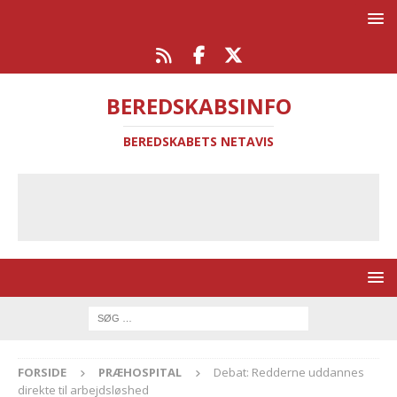
BEREDSKABSINFO
BEREDSKABETS NETAVIS
FORSIDE
PRÆHOSPITAL
Debat: Redderne uddannes
direkte til arbejdsløshed