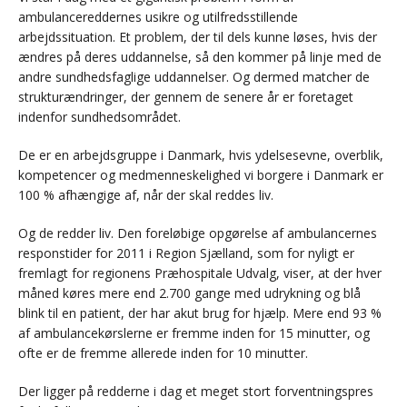
ambulancereddernes usikre og utilfredsstillende
arbejdssituation. Et problem, der til dels kunne løses, hvis der
ændres på deres uddannelse, så den kommer på linje med de
andre sundhedsfaglige uddannelser. Og dermed matcher de
strukturændringer, der gennem de senere år er foretaget
indenfor sundhedsområdet.
De er en arbejdsgruppe i Danmark, hvis ydelsesevne, overblik,
kompetencer og medmenneskelighed vi borgere i Danmark er
100 % afhængige af, når der skal reddes liv.
Og de redder liv. Den foreløbige opgørelse af ambulancernes
responstider for 2011 i Region Sjælland, som for nyligt er
fremlagt for regionens Præhospitale Udvalg, viser, at der hver
måned køres mere end 2.700 gange med udrykning og blå
blink til en patient, der har akut brug for hjælp. Mere end 93 %
af ambulancekørslerne er fremme inden for 15 minutter, og
ofte er de fremme allerede inden for 10 minutter.
Der ligger på redderne i dag et meget stort forventningspres