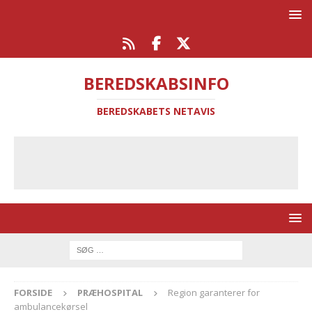
BEREDSKABSINFO
BEREDSKABETS NETAVIS
FORSIDE
PRÆHOSPITAL
Region garanterer for
ambulancekørsel