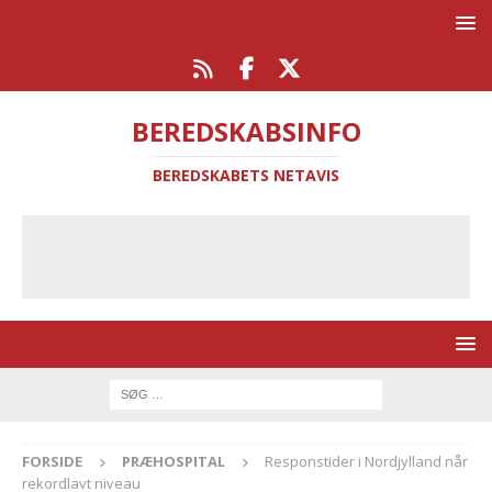
BEREDSKABSINFO
BEREDSKABETS NETAVIS
FORSIDE
PRÆHOSPITAL
Responstider i Nordjylland når
rekordlavt niveau