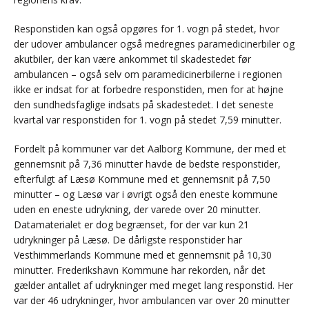
Responstiden kan også opgøres for 1. vogn på stedet, hvor
der udover ambulancer også medregnes paramedicinerbiler og
akutbiler, der kan være ankommet til skadestedet før
ambulancen – også selv om paramedicinerbilerne i regionen
ikke er indsat for at forbedre responstiden, men for at højne
den sundhedsfaglige indsats på skadestedet. I det seneste
kvartal var responstiden for 1. vogn på stedet 7,59 minutter.
Fordelt på kommuner var det Aalborg Kommune, der med et
gennemsnit på 7,36 minutter havde de bedste responstider,
efterfulgt af Læsø Kommune med et gennemsnit på 7,50
minutter – og Læsø var i øvrigt også den eneste kommune
uden en eneste udrykning, der varede over 20 minutter.
Datamaterialet er dog begrænset, for der var kun 21
udrykninger på Læsø. De dårligste responstider har
Vesthimmerlands Kommune med et gennemsnit på 10,30
minutter. Frederikshavn Kommune har rekorden, når det
gælder antallet af udrykninger med meget lang responstid. Her
var der 46 udrykninger, hvor ambulancen var over 20 minutter