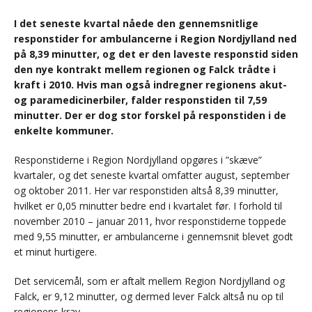
I det seneste kvartal nåede den gennemsnitlige
responstider for ambulancerne i Region Nordjylland ned
på 8,39 minutter, og det er den laveste responstid siden
den nye kontrakt mellem regionen og Falck trådte i
kraft i 2010. Hvis man også indregner regionens akut-
og paramedicinerbiler, falder responstiden til 7,59
minutter. Der er dog stor forskel på responstiden i de
enkelte kommuner.
Responstiderne i Region Nordjylland opgøres i ”skæve”
kvartaler, og det seneste kvartal omfatter august, september
og oktober 2011. Her var responstiden altså 8,39 minutter,
hvilket er 0,05 minutter bedre end i kvartalet før. I forhold til
november 2010 – januar 2011, hvor responstiderne toppede
med 9,55 minutter, er ambulancerne i gennemsnit blevet godt
et minut hurtigere.
Det servicemål, som er aftalt mellem Region Nordjylland og
Falck, er 9,12 minutter, og dermed lever Falck altså nu op til
regionens krav.