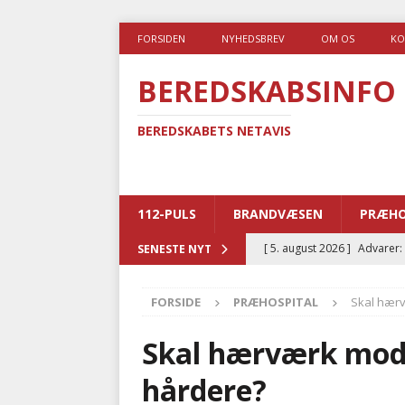
FORSIDEN
NYHEDSBREV
OM OS
KO
BEREDSKABSINFO
BEREDSKABETS NETAVIS
112-PULS
BRANDVÆSEN
PRÆHO
[ 5. august 2026 ]
Advarer:
SENESTE NYT
i det offentlige
PRÆHOSP
FORSIDE
PRÆHOSPITAL
Skal hærv
[ 5. august 2026 ]
Ny ambul
[ 4. august 2026 ]
Brandvæs
Skal hærværk mod 
BRANDVÆSEN
hårdere?
[ 4. august 2026 ]
Ny treåri