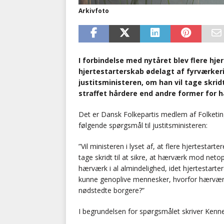
Arkivfoto
I forbindelse med nytåret blev flere hje
hjertestarterskab ødelagt af fyrværkeri,
justitsministeren, om han vil tage skrid
straffet hårdere end andre former for 
Det er Dansk Folkepartis medlem af Folketing
følgende spørgsmål til justitsministeren:
”Vil ministeren i lyset af, at flere hjertestart
tage skridt til at sikre, at hærværk mod neto
hærværk i al almindelighed, idet hjertestarter
kunne genoplive mennesker, hvorfor hærværk
nødstedte borgere?”
I begrundelsen for spørgsmålet skriver Kenne