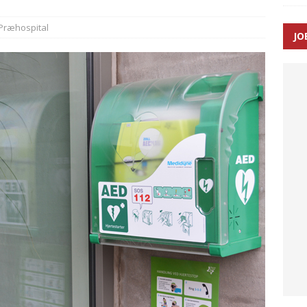
Præhospital
JO
enernes gennemsnitlige responstid steg med 9 sekunder i 2025