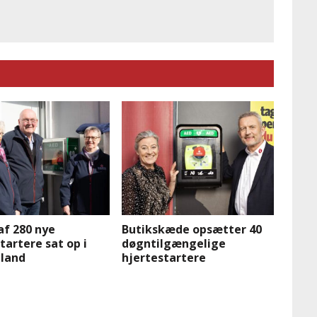
af 280 nye
Butikskæde opsætter 40
tartere sat op i
døgntilgængelige
lland
hjertestartere