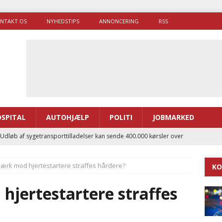
NTAKT OS
NYHEDSTIPS
ANNONCERING
RSS
SPITAL
AUTOHJÆLP
POLITI
JOBMARKED
 Udløb af sygetransporttilladelser kan sende 400.000 kørsler over
ITAL
ærk mod hjertestartere straffes hårdere?
KO
ance og el-sygetransportvogn til Samsø
PRÆHOSPITAL
enerne brugte lidt længere tid på at komme af sted i 2025
hjertestartere straffes
g politiuddannelse skal ruste betjentene til mere kompleks