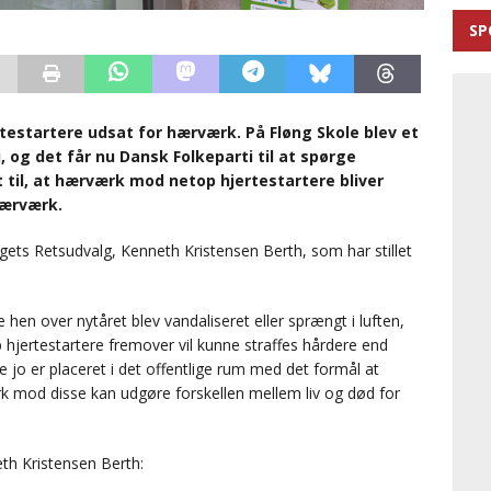
SP
rtestartere udsat for hærværk. På Fløng Skole blev et
 og det får nu Dansk Folkeparti til at spørge
t til, at hærværk mod netop hjertestartere bliver
hærværk.
ets Retsudvalg, Kenneth Kristensen Berth, som har stillet
ere hen over nytåret blev vandaliseret eller sprængt i luften,
p hjertestartere fremover vil kunne straffes hårdere end
e jo er placeret i det offentlige rum med det formål at
 mod disse kan udgøre forskellen mellem liv og død for
th Kristensen Berth: