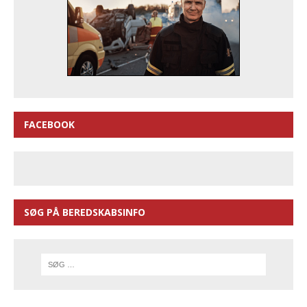
FACEBOOK
SØG PÅ BEREDSKABSINFO