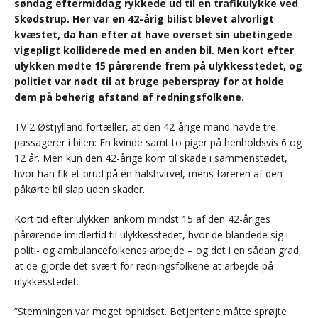
søndag eftermiddag rykkede ud til en trafikulykke ved
Skødstrup. Her var en 42-årig bilist blevet alvorligt
kvæstet, da han efter at have overset sin ubetingede
vigepligt kolliderede med en anden bil. Men kort efter
ulykken mødte 15 pårørende frem på ulykkesstedet, og
politiet var nødt til at bruge peberspray for at holde
dem på behørig afstand af redningsfolkene.
TV 2 Østjylland fortæller, at den 42-årige mand havde tre
passagerer i bilen: En kvinde samt to piger på henholdsvis 6 og
12 år. Men kun den 42-årige kom til skade i sammenstødet,
hvor han fik et brud på en halshvirvel, mens føreren af den
påkørte bil slap uden skader.
Kort tid efter ulykken ankom mindst 15 af den 42-åriges
pårørende imidlertid til ulykkesstedet, hvor de blandede sig i
politi- og ambulancefolkenes arbejde – og det i en sådan grad,
at de gjorde det svært for redningsfolkene at arbejde på
ulykkesstedet.
”Stemningen var meget ophidset. Betjentene måtte sprøjte