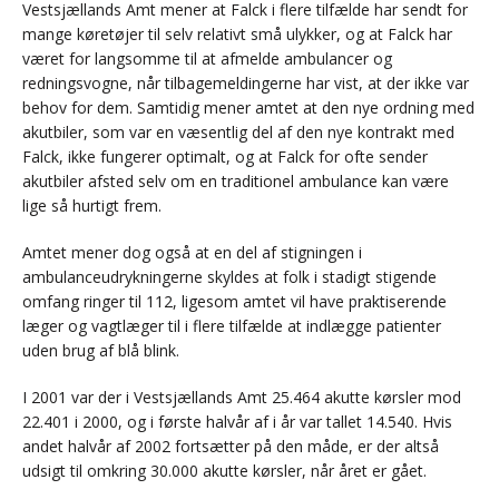
Vestsjællands Amt mener at Falck i flere tilfælde har sendt for
mange køretøjer til selv relativt små ulykker, og at Falck har
været for langsomme til at afmelde ambulancer og
redningsvogne, når tilbagemeldingerne har vist, at der ikke var
behov for dem. Samtidig mener amtet at den nye ordning med
akutbiler, som var en væsentlig del af den nye kontrakt med
Falck, ikke fungerer optimalt, og at Falck for ofte sender
akutbiler afsted selv om en traditionel ambulance kan være
lige så hurtigt frem.
Amtet mener dog også at en del af stigningen i
ambulanceudrykningerne skyldes at folk i stadigt stigende
omfang ringer til 112, ligesom amtet vil have praktiserende
læger og vagtlæger til i flere tilfælde at indlægge patienter
uden brug af blå blink.
I 2001 var der i Vestsjællands Amt 25.464 akutte kørsler mod
22.401 i 2000, og i første halvår af i år var tallet 14.540. Hvis
andet halvår af 2002 fortsætter på den måde, er der altså
udsigt til omkring 30.000 akutte kørsler, når året er gået.