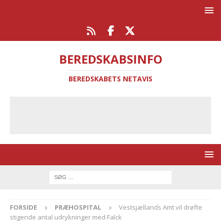
BEREDSKABSINFO
BEREDSKABETS NETAVIS
FORSIDE
PRÆHOSPITAL
Vestsjællands Amt vil drøfte
stigende antal udrykninger med Falck