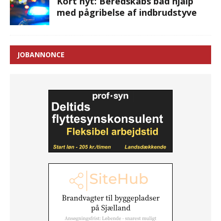
Kort nyt: Beredskabs båd hjalp
med pågribelse af indbrudstyve
JOBANNONCE