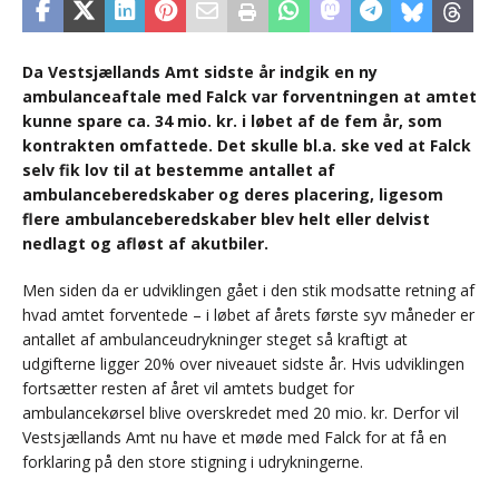
Da Vestsjællands Amt sidste år indgik en ny
ambulanceaftale med Falck var forventningen at amtet
kunne spare ca. 34 mio. kr. i løbet af de fem år, som
kontrakten omfattede. Det skulle bl.a. ske ved at Falck
selv fik lov til at bestemme antallet af
ambulanceberedskaber og deres placering, ligesom
flere ambulanceberedskaber blev helt eller delvist
nedlagt og afløst af akutbiler.
Men siden da er udviklingen gået i den stik modsatte retning af
hvad amtet forventede – i løbet af årets første syv måneder er
antallet af ambulanceudrykninger steget så kraftigt at
udgifterne ligger 20% over niveauet sidste år. Hvis udviklingen
fortsætter resten af året vil amtets budget for
ambulancekørsel blive overskredet med 20 mio. kr. Derfor vil
Vestsjællands Amt nu have et møde med Falck for at få en
forklaring på den store stigning i udrykningerne.