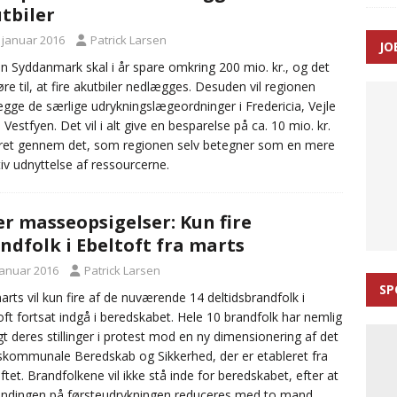
tbiler
ance og el-sygetransportvogn til Samsø
PRÆHOSPITAL
. januar 2016
Patrick Larsen
JO
n: Tilbud på patienttransport kunne ikke ændres efter
n Syddanmark skal i år spare omkring 200 mio. kr., og det
øre til, at fire akutbiler nedlægges. Desuden vil regionen
TAL
gge de særlige udrykningslægeordninger i Fredericia, Vejle
 Vestfyen. Det vil i alt give en besparelse på ca. 10 mio. kr.
et gennem det, som regionen selv betegner som en mere
tiv udnyttelse af ressourcerne.
er masseopsigelser: Kun fire
ndfolk i Ebeltoft fra marts
januar 2016
Patrick Larsen
SP
arts vil kun fire af de nuværende 14 deltidsbrandfolk i
oft fortsat indgå i beredskabet. Hele 10 brandfolk har nemlig
t deres stillinger i protest mod en ny dimensionering af det
skommunale Beredskab og Sikkerhed, der er etableret fra
iftet. Brandfolkene vil ikke stå inde for beredskabet, efter at
dingen på førsteudrykningen reduceres med to mand.