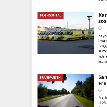
Ka
PRÆHOSPITAL
stø
9. 
Regi
hvor 
Baggr
slutt
vider
kræve
Sam
BRANDVÆSEN
Fre
8. 
Fra å
til 2