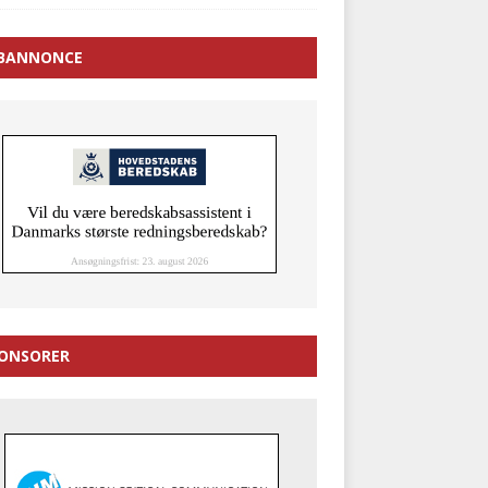
BANNONCE
ONSORER