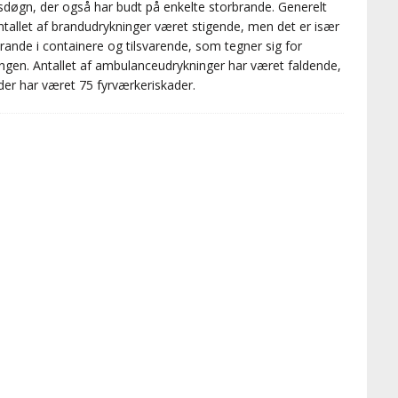
sdøgn, der også har budt på enkelte storbrande. Generelt
ntallet af brandudrykninger været stigende, men det er især
ande i containere og tilsvarende, som tegner sig for
ingen. Antallet af ambulanceudrykninger har været faldende,
er har været 75 fyrværkeriskader.