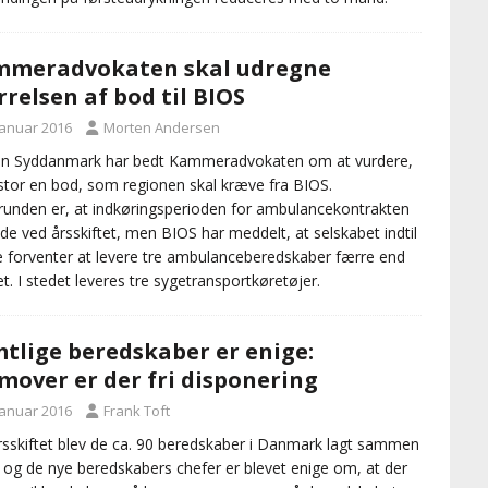
mmeradvokaten skal udregne
rrelsen af bod til BIOS
januar 2016
Morten Andersen
on Syddanmark har bedt Kammeradvokaten om at vurdere,
stor en bod, som regionen skal kræve fra BIOS.
unden er, at indkøringsperioden for ambulancekontrakten
ede ved årsskiftet, men BIOS har meddelt, at selskabet indtil
e forventer at levere tre ambulanceberedskaber færre end
t. I stedet leveres tre sygetransportkøretøjer.
tlige beredskaber er enige:
mover er der fri disponering
januar 2016
Frank Toft
rsskiftet blev de ca. 90 beredskaber i Danmark lagt sammen
5, og de nye beredskabers chefer er blevet enige om, at der