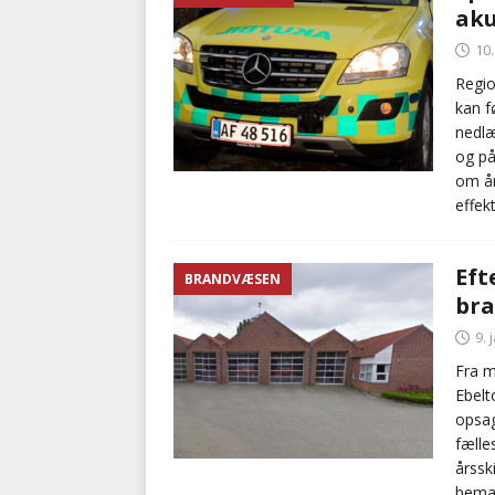
aku
[ 5. august 2026 ]
Ny ambul
10
[ 8. august 2026 ]
Klagenæv
Regio
kan f
tilbudsfristen
PRÆHOSPI
nedlæ
og på
om år
effek
Eft
BRANDVÆSEN
bra
9. 
Fra m
Ebelt
opsag
fælle
årssk
beman