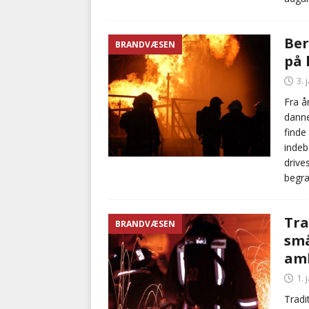
Ber
BRANDVÆSEN
på 
3. 
Fra å
danne
finde
indeb
drive
begræ
Tra
BRANDVÆSEN
sm
am
1. 
Tradi