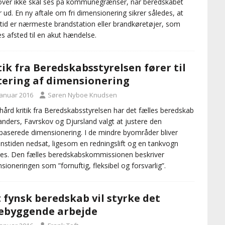
ver ikke skal ses på kommunegrænser, når beredskabet
r ud. En ny aftale om fri dimensionering sikrer således, at
ltid er nærmeste brandstation eller brandkøretøjer, som
s afsted til en akut hændelse.
tik fra Beredskabsstyrelsen fører til
tering af dimensionering
januar 2016
Søren Nyboe Knudsen
 hård kritik fra Beredskabsstyrelsen har det fælles beredskab
anders, Favrskov og Djursland valgt at justere den
obaserede dimensionering. I de mindre byområder bliver
nstiden nedsat, ligesom en redningslift og en tankvogn
es. Den fælles beredskabskommissionen beskriver
sioneringen som ”fornuftig, fleksibel og forsvarlig”.
 fynsk beredskab vil styrke det
ebyggende arbejde