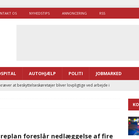
NTAKT OS
NYHEDSTIPS
ANNONCERING
RSS
SPITAL
AUTOHJÆLP
POLITI
JOBMARKED
ræver at beskyttelseskøretøjer bliver lovpligtige ved arbejde i
KO
enernes gennemsnitlige responstid steg med 9 sekunder i 2025
 Udløb af sygetransporttilladelser kan sende 400.000 kørsler over
replan foreslår nedlæggelse af fire
ITAL