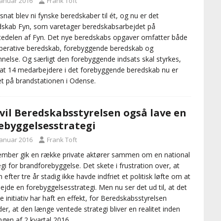
januar 2016
Frank Toft
snat blev ni fynske beredskaber til ét, og nu er det
skab Fyn, som varetager beredskabsarbejdet på
tedelen af Fyn. Det nye beredskabs opgaver omfatter både
perative beredskab, forebyggende beredskab og
nelse. Og særligt den forebyggende indsats skal styrkes,
 at 14 medarbejdere i det forebyggende beredskab nu er
t på brandstationen i Odense.
vil Beredskabsstyrelsen også lave en
ebyggelsesstrategi
januar 2016
Frank Toft
ember gik en række private aktører sammen om en national
egi for brandforebyggelse. Det skete i frustration over, at
n efter tre år stadig ikke havde indfriet et politisk løfte om at
ejde en forebyggelsesstrategi. Men nu ser det ud til, at det
te initiativ har haft en effekt, for Beredskabsstyrelsen
er, at den længe ventede strategi bliver en realitet inden
gen af 2 kvartal 2016.