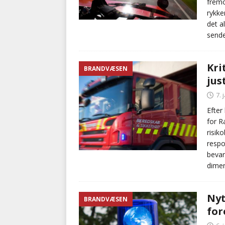
fremo
rykke
det a
sende
Kri
BRANDVÆSEN
jus
7. 
Efter
for R
risik
respo
bevar
dimen
Nyt
BRANDVÆSEN
for