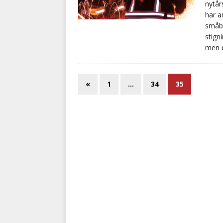
nytår
har a
småbr
stign
men d
«
1
…
34
35