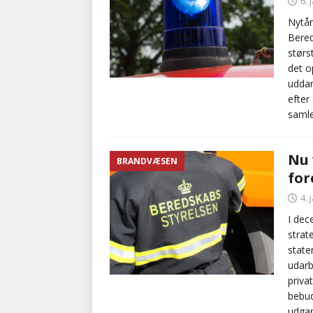
6. 
Nytår
Bered
størs
det o
uddan
efter
samle
Nu 
BRANDVÆSEN
for
4. 
I dec
strat
state
udarb
priva
bebud
udgan