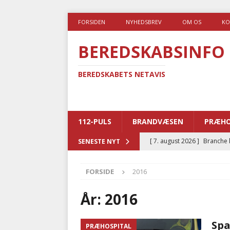
FORSIDEN
NYHEDSBREV
OM OS
KO
BEREDSKABSINFO
BEREDSKABETS NETAVIS
112-PULS
BRANDVÆSEN
PRÆHO
[ 7. august 2026 ]
Branche k
SENESTE NYT
nødsporet
AUTOHJÆLP
FORSIDE
2016
[ 6. august 2026 ]
Brandvæs
BRANDVÆSEN
År:
2016
[ 5. august 2026 ]
Advarer:
Spa
PRÆHOSPITAL
i det offentlige
PRÆHOSP