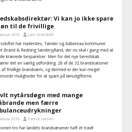
edskabsdirektør: Vi kan jo ikke spare
løn til de frivillige
januar 2016
Lars Grøndahl
rsskiftet har Haderslev, Tønder og Aabenraa kommuner
t Brand & Redning Sønderjylland, der nu skal i gang med at
 de krævede besparelser. Men for det nye beredskab
ærer det en særlig udfordring: 28 af de 32 brandstationer
s af frivillige brandværn, og dermed er der kun meget
nsede muligheder for at spare på lønudgifterne.
vlt nytårsdøgn med mange
åbrande men færre
bulanceudrykninger
januar 2016
Patrick Larsen
tionen tro har landets brandvæsener haft et travlt