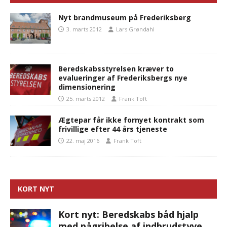
Nyt brandmuseum på Frederiksberg
3. marts 2012
Lars Grøndahl
Beredskabsstyrelsen kræver to
evalueringer af Frederiksbergs nye
dimensionering
25. marts 2012
Frank Toft
Ægtepar får ikke fornyet kontrakt som
frivillige efter 44 års tjeneste
22. maj 2016
Frank Toft
KORT NYT
Kort nyt: Beredskabs båd hjalp
med pågribelse af indbrudstyve