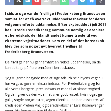
I sidste uge var de frivillige i Frederiksberg Brandvæsen
samlet for at få overrakt uddannelsesbeviser for deres
velgennemførte uddannelse. Efter skybruddet i juli 2011
besluttede Frederiksberg Kommune nemlig at etablere
et beredskab, der blandt andet kunne træde til ved
ekstreme vejrsituationer. Som en del af det beredskab
blev der som noget nyt hvervet frivillige til
Frederiksberg Brandvæsen.
De frivillige har nu gennemført en række uddannelser, så de
kan deltage på flere områder i beredskabet.
”Jeg vil gerne begynde med at sige tak. På hele byens vegne. I
har valgt at gøre en ekstra indsats. For Frederiksberg og for
alle vores borgere. Jeres indsats er med til at skabe tryghed.
Og den giver os den viden, at vi er godt rustet, hvis noget går
galt”, sagde borgmester Jørgen Glenthøj, da han assisteret af
kredsleder Preben Vrøj og beredskabschef Lars Rosenwanger
overrakte kursusbeviser til de nye frivillige.