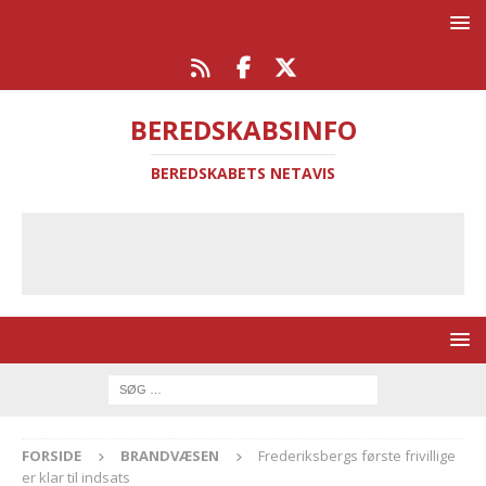
BEREDSKABSINFO
BEREDSKABETS NETAVIS
FORSIDE
BRANDVÆSEN
Frederiksbergs første frivillige
er klar til indsats