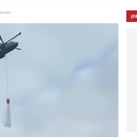
væsen
JO
ræver at beskyttelseskøretøjer bliver lovpligtige ved arbejde i