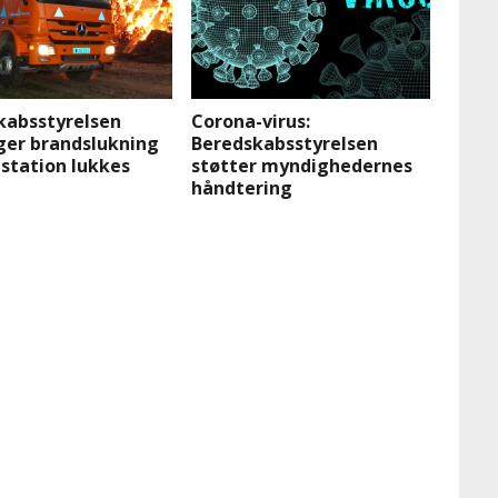
kabsstyrelsen
Corona-virus:
ger brandslukning
Beredskabsstyrelsen
station lukkes
støtter myndighedernes
håndtering