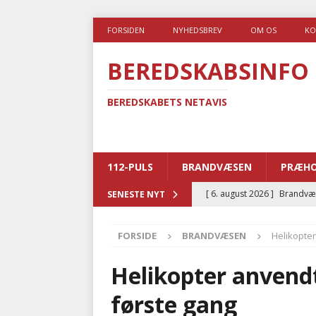
FORSIDEN
NYHEDSBREV
OM OS
KO
BEREDSKABSINFO
BEREDSKABETS NETAVIS
112-PULS
BRANDVÆSEN
PRÆHO
[ 6. august 2026 ]
Brandvæs
SENESTE NYT
BRANDVÆSEN
FORSIDE
BRANDVÆSEN
Helikopter
[ 5. august 2026 ]
Advarer:
i det offentlige
PRÆHOSP
Helikopter anvendt
[ 5. august 2026 ]
Ny ambul
første gang
[ 4. august 2026 ]
Brandvæs