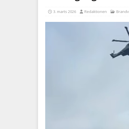
BRANDVÆSEN
3. marts 2026
Redaktionen
Brand
[ 7. august 2026 ]
Branche k
nødsporet
AUTOHJÆLP