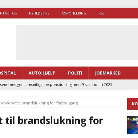
NTAKT OS
NYHEDSTIPS
ANNONCERING
RSS
SPITAL
AUTOHJÆLP
POLITI
JOBMARKED
enernes gennemsnitlige responstid steg med 9 sekunder i 2025
 anvendt til brandslukning for første gang
KO
 Udløb af sygetransporttilladelser kan sende 400.000 kørsler over
ITAL
 til brandslukning for
ance og el-sygetransportvogn til Samsø
PRÆHOSPITAL
enerne brugte lidt længere tid på at komme af sted i 2025