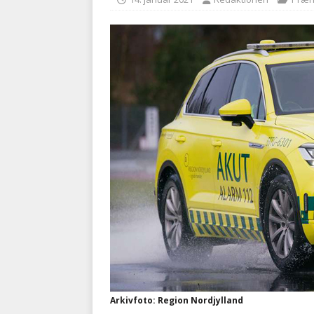
BRANDVÆSEN
[ 7. august 2026 ]
Branche k
nødsporet
AUTOHJÆLP
Arkivfoto: Region Nordjylland