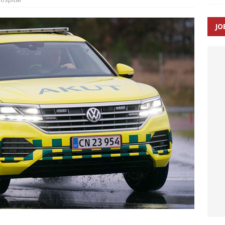
JO
ræver at beskyttelseskøretøjer bliver lovpligtige ved arbejde i