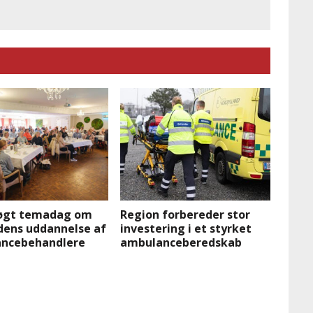
øgt temadag om
Region forbereder stor
dens uddannelse af
investering i et styrket
ncebehandlere
ambulanceberedskab