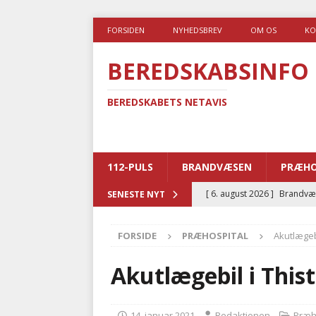
FORSIDEN
NYHEDSBREV
OM OS
KO
BEREDSKABSINFO
BEREDSKABETS NETAVIS
112-PULS
BRANDVÆSEN
PRÆHO
[ 6. august 2026 ]
Brandvæs
SENESTE NYT
BRANDVÆSEN
FORSIDE
PRÆHOSPITAL
Akutlægebi
[ 5. august 2026 ]
Advarer:
i det offentlige
PRÆHOSP
Akutlægebil i Thist
[ 5. august 2026 ]
Ny ambul
[ 4. august 2026 ]
Brandvæs
14. januar 2021
Redaktionen
Præh