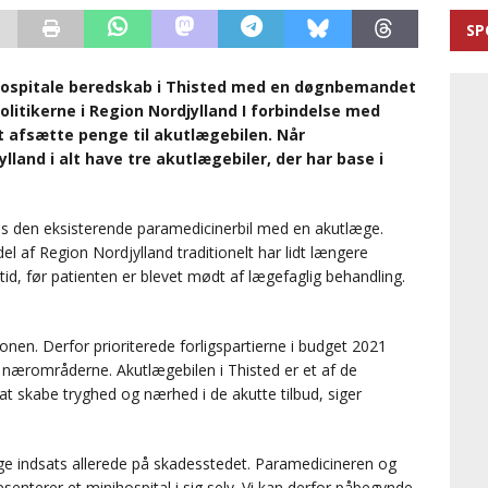
SP
æhospitale beredskab i Thisted med en døgnbemandet
olitikerne i Region Nordjylland I forbindelse med
t afsætte penge til akutlægebilen. Når
ylland i alt have tre akutlægebiler, der har base i
es den eksisterende paramedicinerbil med en akutlæge.
el af Region Nordjylland traditionelt har lidt længere
id, før patienten er blevet mødt af lægefaglig behandling.
gionen. Derfor prioriterede forligspartierne i budget 2021
i nærområderne. Akutlægebilen i Thisted er et af de
at skabe tryghed og nærhed i de akutte tilbud, siger
e indsats allerede på skadesstedet. Paramedicineren og
senterer et minihospital i sig selv. Vi kan derfor påbegynde