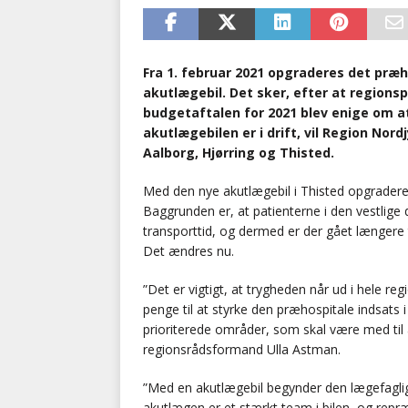
Fra 1. februar 2021 opgraderes det pr
akutlægebil. Det sker, efter at regionsp
budgetaftalen for 2021 blev enige om a
akutlægebilen er i drift, vil Region Nordj
Aalborg, Hjørring og Thisted.
Med den nye akutlægebil i Thisted opgrader
Baggrunden er, at patienterne i den vestlige d
transporttid, og dermed er der gået længere t
Det ændres nu.
”Det er vigtigt, at trygheden når ud i hele re
penge til at styrke den præhospitale indsats 
prioriterede områder, som skal være med til 
regionsrådsformand Ulla Astman.
”Med en akutlægebil begynder den lægefaglig
akutlægen er et stærkt team i bilen, og repræ