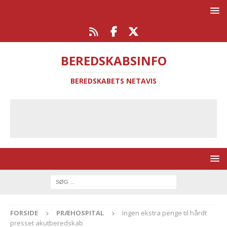
BEREDSKABSINFO
BEREDSKABETS NETAVIS
FORSIDE
PRÆHOSPITAL
Ingen ekstra penge til hårdt
presset akutberedskab