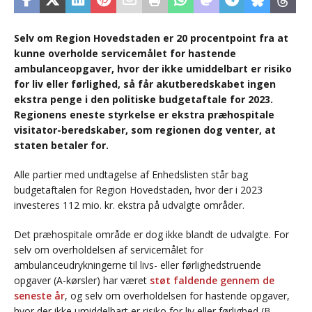
Selv om Region Hovedstaden er 20 procentpoint fra at
kunne overholde servicemålet for hastende
ambulanceopgaver, hvor der ikke umiddelbart er risiko
for liv eller førlighed, så får akutberedskabet ingen
ekstra penge i den politiske budgetaftale for 2023.
Regionens eneste styrkelse er ekstra præhospitale
visitator-beredskaber, som regionen dog venter, at
staten betaler for.
Alle partier med undtagelse af Enhedslisten står bag
budgetaftalen for Region Hovedstaden, hvor der i 2023
investeres 112 mio. kr. ekstra på udvalgte områder.
Det præhospitale område er dog ikke blandt de udvalgte. For
selv om overholdelsen af servicemålet for
ambulanceudrykningerne til livs- eller førlighedstruende
opgaver (A-kørsler) har været
støt faldende gennem de
seneste år
, og selv om overholdelsen for hastende opgaver,
hvor der ikke umiddelbart er risiko for liv eller førlighed (B-