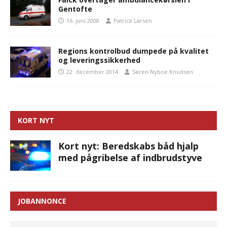
Gentofte
16. juni 2008
Patrick Larsen
Regions kontrolbud dumpede på kvalitet
og leveringssikkerhed
22. december 2014
Søren Nyboe Knudsen
KORT NYT
Kort nyt: Beredskabs båd hjalp
med pågribelse af indbrudstyve
JOBANNONCE