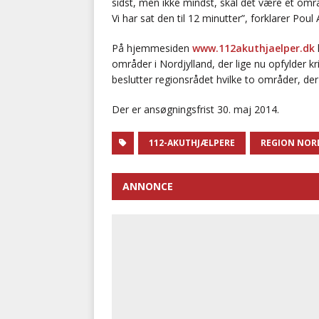
sidst, men ikke mindst, skal det være et om
Vi har sat den til 12 minutter”, forklarer Pou
På hjemmesiden
www.112akuthjaelper.dk
områder i Nordjylland, der lige nu opfylder k
beslutter regionsrådet hvilke to områder, der 
Der er ansøgningsfrist 30. maj 2014.
112-AKUTHJÆLPERE
REGION NOR
ANNONCE