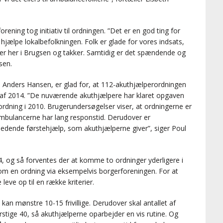
rening tog initiativ til ordningen. ”Det er en god ting for
hjælpe lokalbefolkningen. Folk er glade for vores indsats,
mer her i Brugsen og takker. Samtidig er det spændende og
sen.
l Anders Hansen, er glad for, at 112-akuthjælperordningen
t af 2014. ”De nuværende akuthjælpere har klaret opgaven
ordning i 2010. Brugerundersøgelser viser, at ordningerne er
ambulancerne har lang responstid. Derudover er
edende førstehjælp, som akuthjælperne giver”, siger Poul
14, og så forventes der at komme to ordninger yderligere i
om en ordning via eksempelvis borgerforeningen. For at
eve op til en række kriterier.
kan mønstre 10-15 frivillige. Derudover skal antallet af
stige 40, så akuthjælperne oparbejder en vis rutine. Og