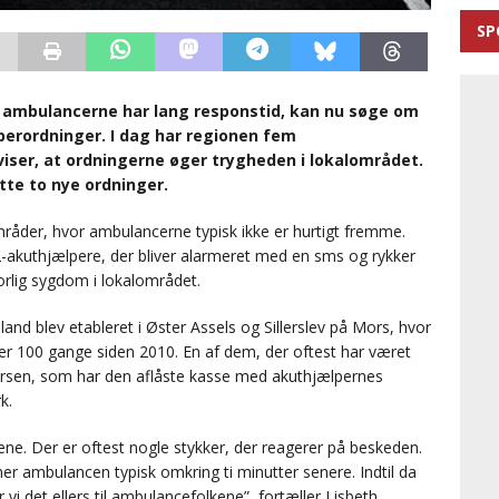
SP
r ambulancerne har lang responstid, kan nu søge om
perordninger. I dag har regionen fem
iser, at ordningerne øger trygheden i lokalområdet.
ette to nye ordninger.
mråder, hvor ambulancerne typisk ikke er hurtigt fremme.
-akuthjælpere, der bliver alarmeret med en sms og rykker
vorlig sygdom i lokalområdet.
and blev etableret i Øster Assels og Sillerslev på Mors, hvor
er 100 gange siden 2010. En af dem, der oftest har været
ersen, som har den aflåste kasse med akuthjælpernes
k.
lene. Der er oftest nogle stykker, der reagerer på beskeden.
r ambulancen typisk omkring ti minutter senere. Indtil da
r vi det ellers til ambulancefolkene”, fortæller Lisbeth