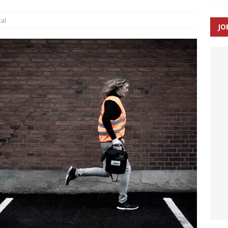
al
JO
enernes gennemsnitlige responstid steg med 9 sekunder i 2025