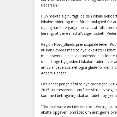
Pedersen.
Hun meldte sig hurtigt, da den lokale beboerfo
lokalområdet, og man får en mulighed for at 
og jeg har flere gange oplevet, at folk kom
lærerigt at være med til”, siger Lisbeth Peder
Region Nordjyllands præhospitale leder, Pou
nu kan udvides med to nye lokaliteter i løbe
med bravour, siden vi etablerede den første 
med til øge trygheden i lokalområder, hvor 
ambulancepersonalet også glade for den indl
Anders Hansen.
Der er sat penge af til to nye ordninger i 20
2015. Interesserede områder skal selv søge 
komme i betragtning skal området dog gerne l
”Der skal være en interesseret forening, som 
akutte opgaver i området om året gerne over