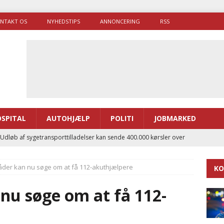
NTAKT OS
NYHEDSTIPS
ANNONCERING
RSS
SPITAL
AUTOHJÆLP
POLITI
JOBMARKED
 Udløb af sygetransporttilladelser kan sende 400.000 kørsler over
ITAL
der kan nu søge om at få 112-akuthjælpere
KO
ance og el-sygetransportvogn til Samsø
PRÆHOSPITAL
enerne brugte lidt længere tid på at komme af sted i 2025
nu søge om at få 112-
g politiuddannelse skal ruste betjentene til mere kompleks