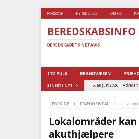
FORSIDEN
NYHEDSBREV
OM OS
KO
BEREDSKABSINFO
BEREDSKABETS NETAVIS
112-PULS
BRANDVÆSEN
PRÆHO
[ 5. august 2026 ]
Advarer:
SENESTE NYT
i det offentlige
PRÆHOSP
FORSIDE
PRÆHOSPITAL
Lokalområ
[ 5. august 2026 ]
Ny ambul
[ 4. august 2026 ]
Brandvæs
Lokalområder kan 
BRANDVÆSEN
akuthjælpere
[ 4. august 2026 ]
Ny treåri