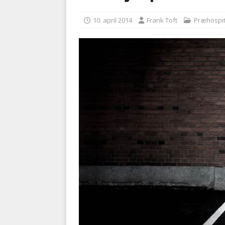
kriminalitet
POLITI
10. april 2014
Frank Toft
Præhospit
[ 6. august 2026 ]
Brandvæs
BRANDVÆSEN