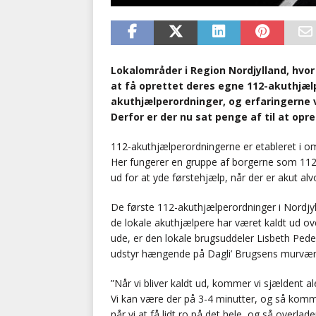
Lokalområder i Region Nordjylland, hvo
at få oprettet deres egne 112-akuthjæl
akuthjælperordninger, og erfaringerne v
Derfor er der nu sat penge af til at opr
112-akuthjælperordningerne er etableret i o
Her fungerer en gruppe af borgerne som 112
ud for at yde førstehjælp, når der er akut al
De første 112-akuthjælperordninger i Nordjyll
de lokale akuthjælpere har været kaldt ud ov
ude, er den lokale brugsuddeler Lisbeth Ped
udstyr hængende på Dagli’ Brugsens murvær
”Når vi bliver kaldt ud, kommer vi sjældent a
Vi kan være der på 3-4 minutter, og så komme
når vi at få lidt ro på det hele, og så overlade