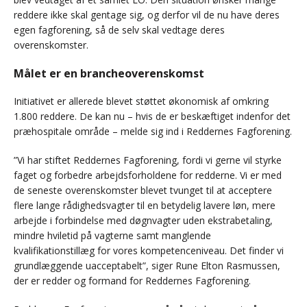
reddere ikke skal gentage sig, og derfor vil de nu have deres
egen fagforening, så de selv skal vedtage deres
overenskomster.
Målet er en brancheoverenskomst
Initiativet er allerede blevet støttet økonomisk af omkring
1.800 reddere. De kan nu – hvis de er beskæftiget indenfor det
præhospitale område – melde sig ind i Reddernes Fagforening.
”Vi har stiftet Reddernes Fagforening, fordi vi gerne vil styrke
faget og forbedre arbejdsforholdene for redderne. Vi er med
de seneste overenskomster blevet tvunget til at acceptere
flere lange rådighedsvagter til en betydelig lavere løn, mere
arbejde i forbindelse med døgnvagter uden ekstrabetaling,
mindre hviletid på vagterne samt manglende
kvalifikationstillæg for vores kompetenceniveau. Det finder vi
grundlæggende uacceptabelt”, siger Rune Elton Rasmussen,
der er redder og formand for Reddernes Fagforening.