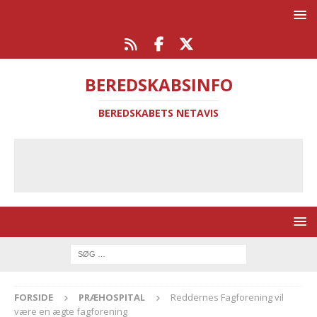
BEREDSKABSINFO
BEREDSKABETS NETAVIS
FORSIDE
PRÆHOSPITAL
Reddernes Fagforening vil
være en ægte fagforening