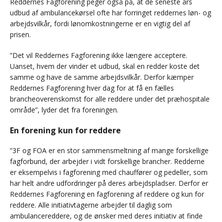
Reddernes Fagforening peger også på, at de seneste års
udbud af ambulancekørsel ofte har forringet reddernes løn- og
arbejdsvilkår, fordi lønomkostningerne er en vigtig del af
prisen.
”Det vil Reddernes Fagforening ikke længere acceptere.
Uanset, hvem der vinder et udbud, skal en redder koste det
samme og have de samme arbejdsvilkår. Derfor kæmper
Reddernes Fagforening hver dag for at få en fælles
brancheoverenskomst for alle reddere under det præhospitale
område”, lyder det fra foreningen.
En forening kun for reddere
”3F og FOA er en stor sammensmeltning af mange forskellige
fagforbund, der arbejder i vidt forskellige brancher. Redderne
er eksempelvis i fagforening med chauffører og pedeller, som
har helt andre udfordringer på deres arbejdspladser. Derfor er
Reddernes Fagforening en fagforening af reddere og kun for
reddere. Alle initiativtagerne arbejder til daglig som
ambulancereddere, og de ønsker med deres initiativ at finde