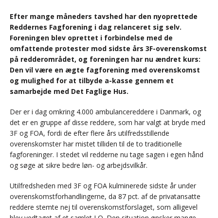
Efter mange måneders tavshed har den nyoprettede
Reddernes Fagforening i dag relanceret sig selv.
Foreningen blev oprettet i forbindelse med de
omfattende protester mod sidste års 3F-overenskomst
på redderområdet, og foreningen har nu ændret kurs:
Den vil være en ægte fagforening med overenskomst
og mulighed for at tilbyde a-kasse gennem et
samarbejde med Det Faglige Hus.
Der er i dag omkring 4.000 ambulancereddere i Danmark, og
det er en gruppe af disse reddere, som har valgt at bryde med
3F og FOA, fordi de efter flere års utilfredsstillende
overenskomster har mistet tilliden til de to traditionelle
fagforeninger. I stedet vil redderne nu tage sagen i egen hånd
og søge at sikre bedre løn- og arbejdsvilkår.
Utilfredsheden med 3F og FOA kulminerede sidste år under
overenskomstforhandlingerne, da 87 pct. af de privatansatte
reddere stemte nej til overenskomstforslaget, som alligevel
blev vedtaget af et samlet LO. Den situation ønsker mange