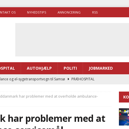
NTAKT OS
NYHEDSTIPS
ANNONCERING
RSS
SPITAL
AUTOHJÆLP
POLITI
JOBMARKED
ance og el-sygetransportvogn til Samsø
PRÆHOSPITAL
enerne brugte lidt længere tid på at komme af sted i 2025
yddanmark har problemer med at overholde ambulance-
KO
g politiuddannelse skal ruste betjentene til mere kompleks
k har problemer med at
ne driver flere brandstationer, mens Falcks andel fortsætter