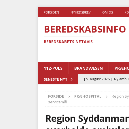
FORSIDEN
NYHEDSBREV
OM OS
KO
BEREDSKABSINFO
BEREDSKABETS NETAVIS
112-PULS
BRANDVÆSEN
PRÆHO
[ 5. august 2026 ]
Ny ambul
SENESTE NYT
[ 4. august 2026 ]
Brandvæs
FORSIDE
PRÆHOSPITAL
Region S
BRANDVÆSEN
servicemål
[ 4. august 2026 ]
Ny treåri
Region Syddanmar
kriminalitet
POLITI
[ 3. august 2026 ]
Kommuner