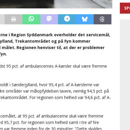
SP
erne i Region Syddanmark overholder det servicemål,
tjylland, Trekantområdet og på Fyn kommer
ålet. Regionen henviser til, at der er problemer
Fyn.
dst 95 pct. af ambulancernes A-kørsler skal være fremme
oldt i Sønderjylland, hvor 95,4 pct. af A-kørslerne var
dre områder var målopfyldelsen lavere, nemlig 94,5 pct. på
i Trekantområdet. For regionen som helhed var 94,6 pct. af A-
vicemålet, at 95 pct. af ambulancerne skal være fremme
 95,7 pct. for regionen som helhed samt i tre af fire
om var fremme inden for de 30 minutter. ”Dette skyldes