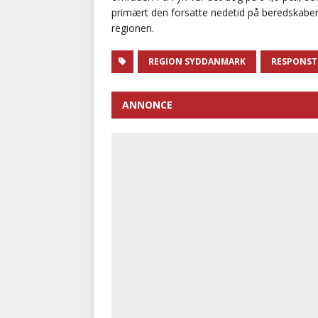
primært den forsatte nedetid på beredskaber
regionen.
REGION SYDDANMARK
RESPONST
ANNONCE