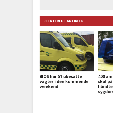
RELATEREDE ARTIKLER
BIOS har 51 ubesatte
400 am
vagter i den kommende
skal på
weekend
håndter
sygdo