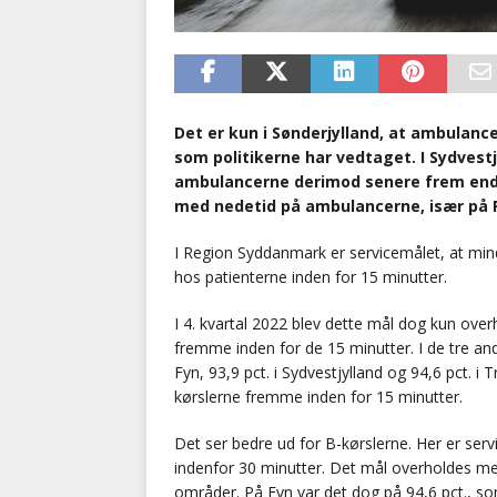
Det er kun i Sønderjylland, at ambulanc
som politikerne har vedtaget. I Sydves
ambulancerne derimod senere frem end m
med nedetid på ambulancerne, især på 
I Region Syddanmark er servicemålet, at min
hos patienterne inden for 15 minutter.
I 4. kvartal 2022 blev dette mål dog kun overh
fremme inden for de 15 minutter. I de tre an
Fyn, 93,9 pct. i Sydvestjylland og 94,6 pct. 
kørslerne fremme inden for 15 minutter.
Det ser bedre ud for B-kørslerne. Her er ser
indenfor 30 minutter. Det mål overholdes med
områder. På Fyn var det dog på 94,6 pct., s